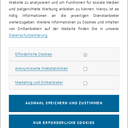
Website zu analysieren und um Funktionen für soziale Medien
diskutiert.
und zielgerichtete Werbung anbieten zu können. Hierzu ist es
Die Konferenz fand von 14. bis 16. September 2023
nötig Informationen an die jeweiligen Dienstanbieter
an der TU Wien statt. Das Programm sowie
weiterzugeben. Weitere Informationen zu Cookies und Inhalten
Abstracts zu den einzelnen Panels finden sich unter,
von Drittanbietern auf der Website finden Sie in unserer
https://www.tuwien.at/index.php?
Datenschutzerklärung
.
eID=dumpFile&t=f&f=183041&token=d003d089941279333fd90b8b1ca
, öffnet eine externe URL in einem neuen Fenster
Erforderliche Cookies zulassen
Erforderliche Cookies
Übersicht
Statistik Cookies zulassen
Anonymisierte Webstatistiken
Zurück zur Startseite
Marketing Cookies zulassen
Marketing und Drittanbieter
Zurück zu Aktuelles
AUSWAHL SPEICHERN UND ZUSTIMMEN
Über uns
Lehre
Forschung
NUR ERFORDERLICHE COOKIES
Publikationen