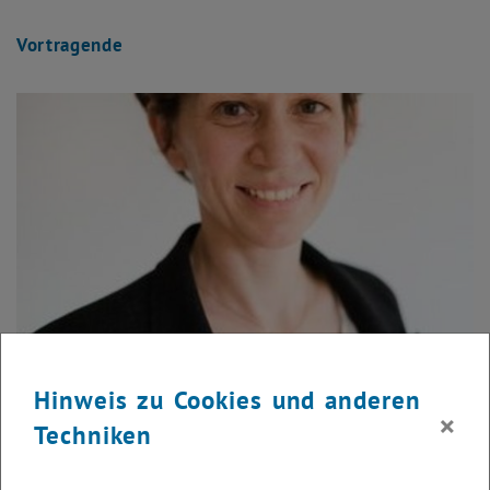
Vortragende
Hinweis zu Cookies und anderen
© Barbara Wenz
×
Techniken
Dragana Damjanovic
Univ.Prof. Dr.iur. LL.M. (Berkeley)