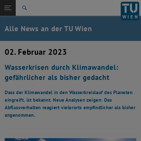
Studium
Seitennavigation öffnen
EN
TU Login
Forschung
Suche
International
Quicklinks
Alle News an der TU Wien
Quicklinks-Menü umschalten
Karriere
Zur 1. Menü Ebene
Alle News
02. Februar 2023
Zurück zur letzten Ebene:
TU Wien Startseite
Zurück: Subseiten von TU Wien Startseite auflisten
Wasserkrisen durch Klimawandel:
Übersicht
gefährlicher als bisher gedacht
Dass der Klimawandel in den Wasserkreislauf des Planeten
eingreift, ist bekannt. Neue Analysen zeigen: Das
Abflussverhalten reagiert vielerorts empfindlicher als bisher
angenommen.