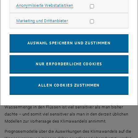
in die Vergangenheit reichen.
Statistik Cookies zulassen
Anonymisierte Webstatistiken
Das Wassersystem reagiert auf Klimawandel sensibler als
Marketing Cookies zulassen
Marketing und Drittanbieter
gedacht
„Wir stützen uns in unserer Analyse also nicht auf physikalische
Modelle, sondern auf tatsächliche Messungen“, betont Günter
AUSWAHL SPEICHERN UND ZUSTIMMEN
Blöschl. „Wir sehen uns an, wie stark sich die Menge des
verfügbaren Wassers in der Vergangenheit geändert hat, wenn sich
äußere Bedingungen änderten. Wir können dadurch also
NUR ERFORDERLICHE COOKIES
herausfinden, wie sensitiv Änderungen von Klima-Parametern mit
einer Änderung der lokalen Wasser-Verfügbarkeit
zusammenhängen. Und das erlaubt uns dann auch Vorhersagen für
ALLEN COOKIES ZUSTIMMEN
die Zukunft, in der sich das globale Klima erwärmt haben wird.“
Und dabei zeigte sich: Der Zusammenhang von Niederschlag und
Wassermenge in den Flüssen ist viel sensitiver als man bisher
dachte – und somit viel sensitiver als man in den derzeit üblichen
Modellen zur Vorhersage des Klimawandels annimmt.
Prognosemodelle über die Auswirkungen des Klimawandels auf die