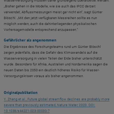
Wasserversorgung müssen daher grundlegend überarbeitet werden.
„Bisher gehen in die Modelle, wie sie auch das IPCC derzeit
verwendet, Abflussmessungen meist gar nicht ein“, sagt Günter
Blöschl. „Mit den jetzt verfügbaren Messreihen sollte es nun
möglich werden, auch die dahinterliegenden physikalischen
Vorhersagemodelle entsprechend anzupassen.“
Gefährlicher als angenommen
Die Ergebnisse des Forschungsteams rund um Günter Blöschl
zeigen jedenfalls, dass die Gefahr des Klimawandels auf die
Wasserversorgung in vielen Teilen der Erde bisher unterschätzt
wurde. Besonders für Afrika, Australien und Nordamerika sagen die
neuen Daten bis 2050 ein deutlich höheres Risiko für Wasser-
Versorgungskrisen voraus als bisher angenommen.
Originalpublikation
Y. Zhang et al., Future global streamflow declines are probably more
severe than previously estimated, Nature Water, 2023. DOI:
, öffnet eine externe URL in einem neuen
10.1038/s44221-023-00030-7