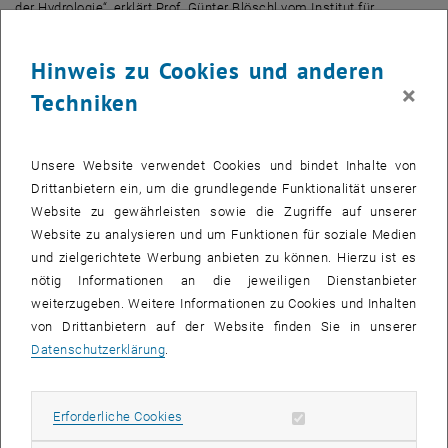
der Hydrologie“, erklärt Prof. Günter Blöschl vom Institut für
Wasserbau und Ingenieurhydrologie der TU Wien.
Lokal lässt sich oft sehr gut erklären, wie die Wasserverfügbarkeit
Hinweis zu Cookies und anderen
von äußeren Parametern wie Niederschlagsmenge oder Temperatur
×
Techniken
zusammenhängt – das wird an vielen Messstellen weltweit
untersucht, ganz besonders ausführlich etwa in Blöschls
Hydrologielabor in Petzenkirchen, wo auf 60 Hektar Fläche
Unsere Website verwendet Cookies und bindet Inhalte von
zahlreiche Sensoren installiert wurden. Doch globale Schlüsse kann
Drittanbietern ein, um die grundlegende Funktionalität unserer
man aus solchen Einzelbeobachtungen nicht ziehen: „Wie der
Website zu gewährleisten sowie die Zugriffe auf unserer
Wasserhaushalt von äußeren Parametern abhängt, ist von Ort zu Ort
Website zu analysieren und um Funktionen für soziale Medien
unterschiedlich, auch die lokale Vegetation spielt hier eine sehr
und zielgerichtete Werbung anbieten zu können. Hierzu ist es
wichtige Rolle“, sagt Günter Blöschl. Ein simples physikalisches
nötig Informationen an die jeweiligen Dienstanbieter
Modell zu entwickeln, mit dem man an allen Orten der Welt diese
weiterzugeben. Weitere Informationen zu Cookies und Inhalten
Zusammenhänge berechnen kann, ist kaum möglich.
von Drittanbietern auf der Website finden Sie in unserer
Günter Blöschl arbeitete daher mit Kolleginnen und Kollegen aus
Datenschutzerklärung
.
China, Australien, den USA und Saudi Arabien zusammen, um eine
möglichst große Datenbank über hydrologische Einzugsgebiete aus
Erforderliche Cookies zulassen
Erforderliche Cookies
der ganzen Welt aufzubauen und zu analysieren. Über 9.500 solche
Gebiete wurden einbezogen, mit Zeitreihen, die mehrere Jahrzehnte