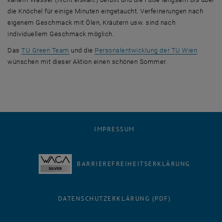
die Knöchel für einige Minuten eingetaucht. Verfeinerungen nach
eigenem Geschmack mit Ölen, Kräutern usw. sind nach
individuellem Geschmack möglich.
, öffnet
Das
TU Green Team
und die
Personalentwicklung der TU Wien
wünschen mit dieser Aktion einen schönen Sommer.
IMPRESSUM
BARRIEREFREIHEITSERKLÄRUNG
DATENSCHUTZERKLÄRUNG (PDF)