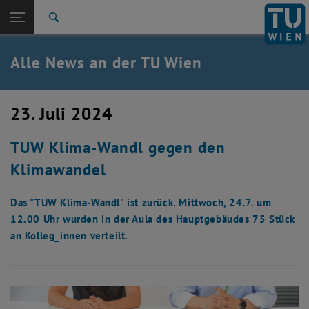
Studium
Seitennavigation öffnen
TU Login
Forschung
Suche
International
Quicklinks
Alle News an der TU Wien
Quicklinks-Menü umschalten
Karriere
Zur 1. Menü Ebene
Alle News
23. Juli 2024
Zurück zur letzten Ebene:
TU Wien Startseite
Zurück: Subseiten von TU Wien Startseite auflisten
TUW Klima-Wandl gegen den
Übersicht
Klimawandel
Das "TUW Klima-Wandl" ist zurück. Mittwoch, 24.7. um
12.00 Uhr wurden in der Aula des Hauptgebäudes 75 Stück
an Kolleg_innen verteilt.