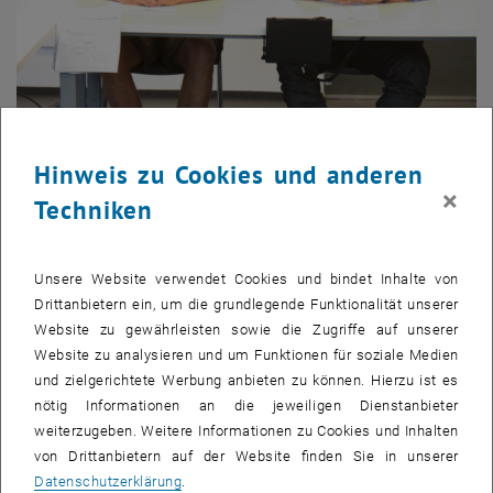
Hinweis zu Cookies und anderen
×
Techniken
Unsere Website verwendet Cookies und bindet Inhalte von
Bild v
© TUW
Drittanbietern ein, um die grundlegende Funktionalität unserer
1 
1/4 Bilder
Website zu gewährleisten sowie die Zugriffe auf unserer
Website zu analysieren und um Funktionen für soziale Medien
und zielgerichtete Werbung anbieten zu können. Hierzu ist es
Der (astronomische) Sommer 2024 hat noch nicht einmal
nötig Informationen an die jeweiligen Dienstanbieter
begonnen, schon gab es in Wien mehr Hitzetage und tropische
weiterzugeben. Weitere Informationen zu Cookies und Inhalten
Nächte, als in einem durchschnittlichen "Sommer wie damals".
von Drittanbietern auf der Website finden Sie in unserer
Neben Arbeitnehmer_innen im Freien stöhnen auch Kolleg_innen in
Datenschutzerklärung
.