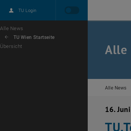
International
TU Login
Karriere
Zur 1. Menü Ebene
Alle News
Zurück zur letzten Ebene:
TU Wien Startseite
Zurück: Subseiten von TU Wien Startseite auflisten
Alle
Übersicht
Alle News
16. Jun
TU.T