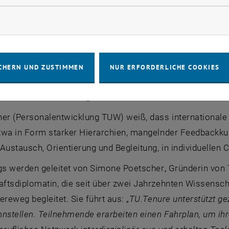
ste Phase in der Karriere von Forschenden. Und genau dies
rketing Cookies zulassen
 und wir sind stolz auf die Forschenden, auf ihre Leistun
usforderungen sollen sie nicht alleine meistern müssen. TU
 Zukunft.”
CHERN UND ZUSTIMMEN
NUR ERFORDERLICHE COOKIES
kturierter Einstieg in die TU Wien-Kultur
ner (Personalentwicklung TUW) weiß, dass internationale
twa in Form starker Hierarchien, mangelnder Feedbackkul
ustausch, Orientierung und Begleitung, in individuellen 
ngs werden geleitet von Simone Poetscher
,
Gründerin von
ftsdiplomatin, die seit über zwei Jahrzehnten Wissensch
ereweg begleitet. Sie führt aus: „
TU.Tenure unterstützt ge
nstellen. Teilnehmende erarbeiten einen Fahrplan, um ihre