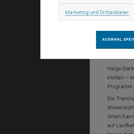
und wichtig
Ma
Marketing und Drittanbieter
TU Wien dar
vielen Hera
und auch in
AUSWAHL SPEI
Ein stru
Helga Gart
stoßen – e
Programm A
Die Traini
Wissenscha
ihrem Karri
auf Laufbah