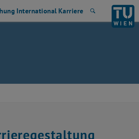
chung
International
Karriere
Suche
rrieregestaltung