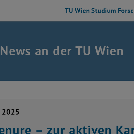
TU Wien
Studium
Fors
 News an der TU Wien
i 2025
enure – zur aktiven Ka