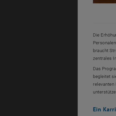
Die Erhöhun
Personalent
braucht St
zentrales I
Das Progra
begleitet s
relevanten 
unterstütze
Ein Karr