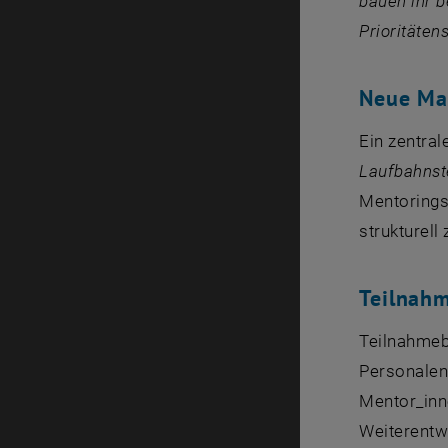
bauen ihr b
Prioritäten
Neue M
Ein zentra
Laufbahnst
Mentorings 
strukturell 
Teilnahm
Teilnahmebe
Personalen
Mentor_inne
Weiterentw