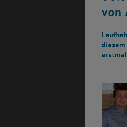
von 
Laufbah
diesem 
erstmal