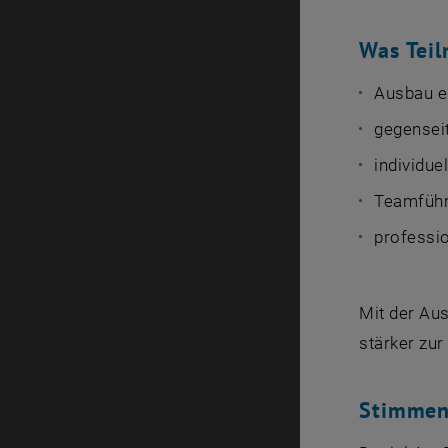
Was Tei
Ausbau ei
gegenseit
individue
Teamführ
professi
Mit der Au
stärker zur
Stimmen