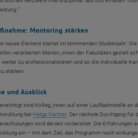
erufliches Netzwerk interdisziplinär aus und erhalten To
setzung.“
aßnahme:
Mentoring
stärken
les neues Element startet im kommenden Studienjahr: Die 
ellen
verankerten Mentor_innen der Fakultäten gezielt schu
weiter zu professionalisieren und so die individuelle Ka
zu stärken.
e und Ausblick
rechtigt sind Kolleg_innen auf einer Laufbahnstelle an d
twicklung bei
Helga Gartner
. Der nächste Durchgang für 
nschulungen wird derzeit vorbereitet. Die Erfahrungen a
icklung ein – mit dem Ziel, das Programm noch wirkungsvo