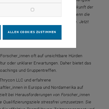
e Gruppe stellt die Grundlage für die Zukunft der
gen. Sie verdienen mehr Unterstützung. Denn die
.Tenure unterstützt sie auf dieser Reise. Jetzt
ALLEN COOKIES ZUSTIMMEN
 Forscher_innen oft auf unsichtbare Hürden
tur oder unklarer Erwartungen. Daher bietet das
Coachings und Gruppentreffen.
Thrycon LLC
und erfahrene
aftler_innen in Europa und Nordamerika auf
zielt bei Herausforderungen von Forscher_innen
 Qualifizierungsziele stressfrei umzusetzen. Sie