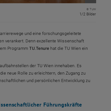
Bild vergr
© TUW
1 von 2 
1/2 Bilder
 Karrierewege und eine forschungsgeleitete
ien verankert. Denn exzellente Wissenschaft
it dem Programm
TU.
Tenure
hat die TU Wien ein
Laufbahnstellen der TU Wien innehaben. Es
 die neue Rolle zu erleichtern, den Zugang zu
enschaftlichen und persönlichen Entwicklung zu
ssenschaftlicher Führungskräfte