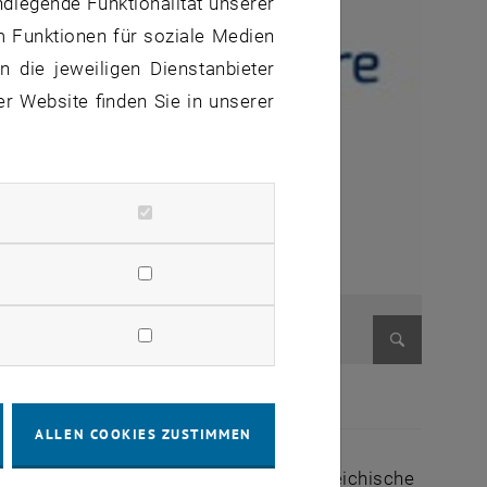
ndlegende Funktionalität unserer
m Funktionen für soziale Medien
 die jeweiligen Dienstanbieter
er Website finden Sie in unserer
Bild vergr
e Centre AUSTRIA
e Change Centre AUSTRIA
ALLEN COOKIES ZUSTIMMEN
die einen Überblick über aktuelle österreichische