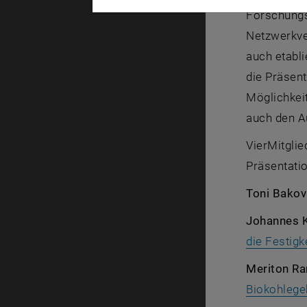
Forschungsa
Netzwerkve
auch etabli
die Präsen
Möglichkeit
auch den Au
VierMitgli
Präsentatio
Toni Bakov
Johannes 
die Festigk
Meriton R
Biokohlege