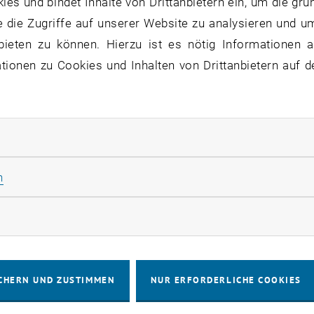
s und bindet Inhalte von Drittanbietern ein, um die gru
 die Zugriffe auf unserer Website zu analysieren und u
bieten zu können. Hierzu ist es nötig Informationen an
ionen zu Cookies und Inhalten von Drittanbietern auf d
rliche Cookies zulassen
Statistik Cookies zulassen
n
rketing Cookies zulassen
24 vom 02.04. bis 04.04. an der TU Wien - CCCA Climate Chang
024 vom 02.04. bis 04.04. an der TU Wien - CCCA Climat
CHERN UND ZUSTIMMEN
NUR ERFORDERLICHE COOKIES
ichische Klimatag ist eine wissenschaftliche Konferenz, 