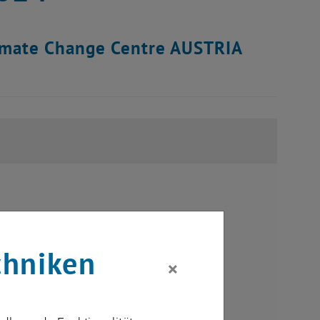
limate Change Centre AUSTRIA
chniken
×