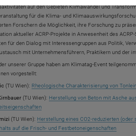
ktivitäten auf den Gebieten Klimawandel und Transformati
ranstaltung für die Klima- und Klimaauswirkungsforschu
erten Forschern die Möglichkeit, ihre Forschung zu präsen
tation aktueller ACRP-Projekte in Anwesenheit des ACRP
en für den Dialog mit Interessengruppen aus Politik, Ver
stausch mit Unternehmensführern, Praktikern und der int
eder unserer Gruppe haben am Klimatag-Event teilgenomm
nen vorgestellt:
ic
(TU Wien):
Rheologische Charakterisierung von Tonlei
Kirnbauer
(TU Wien):
Herstellung von Beton mit Asche au
, öffnet eine externe URL in einem neue
eitseigenschaften
amizi
(TU Wien):
Herstellung eines CO2-reduzierten (oder 
, öffnet
halts auf die Frisch- und Festbetoneigenschaften