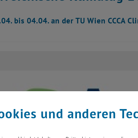
04. bis 04.04. an der TU Wien CCCA C
ookies und anderen Te