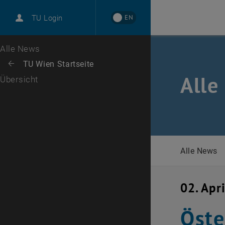
International
EN
TU Login
Karriere
Zur 1. Menü Ebene
Alle News
Zurück zur letzten Ebene:
TU Wien Startseite
Zurück: Subseiten von TU Wien Startseite auflisten
Alle
Übersicht
Alle News
02. Apr
Öste