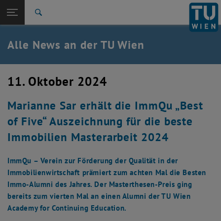
Studium
Seitennavigation öffnen
EN
TU Login
Forschung
Suche
International
Quicklinks
Alle News an der TU Wien
Quicklinks-Menü umschalten
Karriere
Zur 1. Menü Ebene
Alle News
11. Oktober 2024
Zurück zur letzten Ebene:
TU Wien Startseite
Zurück: Subseiten von TU Wien Startseite auflisten
Marianne Sar erhält die ImmQu „Best
Übersicht
of Five“ Auszeichnung für die beste
Immobilien Masterarbeit 2024
ImmQu – Verein zur Förderung der Qualität in der
Immobilienwirtschaft prämiert zum achten Mal die Besten
Immo-Alumni des Jahres. Der Masterthesen-Preis ging
bereits zum vierten Mal an einen Alumni der TU Wien
Academy for Continuing Education.