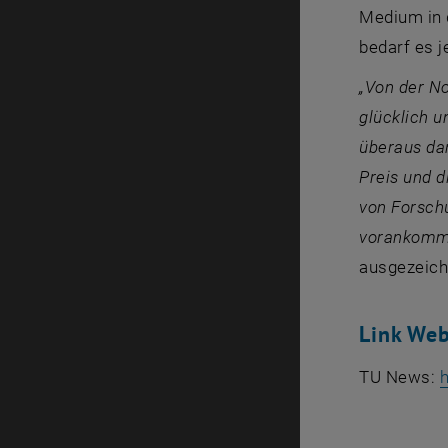
Medium in 
bedarf es j
„Von der No
glücklich u
überaus dan
Preis und d
von Forsch
vorankomm
ausgezeich
Link Web
TU News:
h