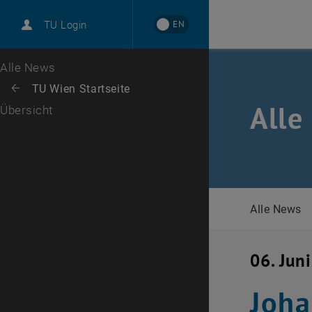
International
EN
TU Login
Karriere
Zur 1. Menü Ebene
Alle News
Zurück zur letzten Ebene:
TU Wien Startseite
Zurück: Subseiten von TU Wien Startseite auflisten
Alle
Übersicht
Alle News
06. Jun
Joha