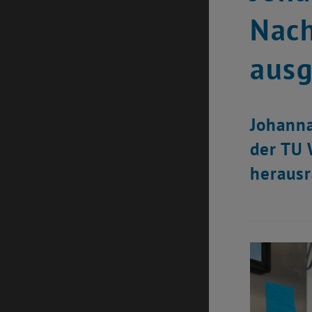
Nach
ausg
Johanna
der TU 
herausr