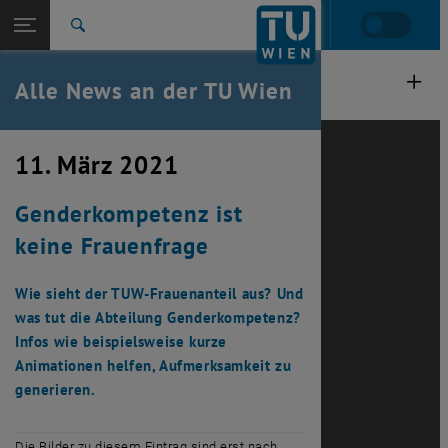
Studium
Seitennavigation öffnen
TU Login
Forschung
Suche
International
Quicklinks
Alle News an der TU Wien
Quicklinks-Menü umschalten
Karriere
Zur 1. Menü Ebene
Alle News
11. März 2021
Zurück zur letzten Ebene:
TU Wien Startseite
Zurück: Subseiten von TU Wien Startseite auflisten
Genderkompetenz ist
Übersicht
keine Frauenfrage
Wie sieht der TUW-Frauenanteil aus? Und
was tut die Abteilung Genderkompetenz?
Infos wie beispielsweise kurze
Animationen helfen, Aufmerksamkeit zu
generieren.
Die Bilder zu diesem Eintrag sind erst nach