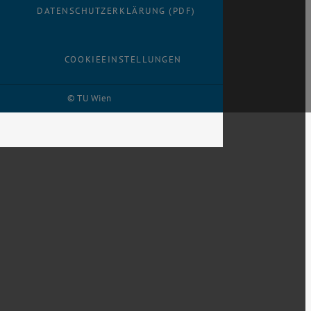
DATENSCHUTZERKLÄRUNG (PDF)
COOKIEEINSTELLUNGEN
© TU Wien
# 116210