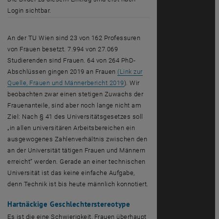
Login sichtbar.
An der TU Wien sind 23 von 162 Professuren
von Frauen besetzt. 7.994 von 27.069
Studierenden sind Frauen. 64 von 264 PhD-
Abschlüssen gingen 2019 an Frauen
(Link zur
, öffnet in einem neuen Fenster
Quelle, Frauen und Männerbericht 2019
). Wir
beobachten zwar einen stetigen Zuwachs der
Frauenanteile, sind aber noch lange nicht am
Ziel: Nach § 41 des Universitätsgesetzes soll
„in allen universitären Arbeitsbereichen ein
ausgewogenes Zahlenverhältnis zwischen den
an der Universität tätigen Frauen und Männern
erreicht“ werden. Gerade an einer technischen
Universität ist das keine einfache Aufgabe,
denn Technik ist bis heute männlich konnotiert.
Hartnäckige Geschlechterstereotype
Es ist die eine Schwierigkeit, Frauen überhaupt