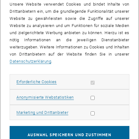
Um die Studierenden, Lehrenden und
Unsere Website verwendet Cookies und bindet Inhalte von
Forscher_innen der TU Wien in diesen Fragen
Drittanbietern ein, um die grundlegende Funktionalität unserer
zu unterstützen, hat die Abteilung
Website zu gewährleisten sowie die Zugriffe auf unserer
Gender
kompetenz im Rahmen des
EU-Projekts
Website zu analysieren und um Funktionen für soziale Medien
„
Gender Equality in Engineering through
und zielgerichtete Werbung anbieten zu können. Hierzu ist es
, öffnet eine externe URL in einem 
Communication and Commitment
“
nötig Informationen an die jeweiligen Dienstanbieter
umfangreiche Materialien für Forscher_innen
weiterzugeben. Weitere Informationen zu Cookies und Inhalten
und Lehrende erstellt:
von Drittanbietern auf der Website finden Sie in unserer
Datenschutzerklärung
.
Website
:
Gender
in Lehre und Studium:
Informationen für Lehrende
Ausstellung:
Die Geschlechterdimension in
Erforderliche Cookies zulassen
Erforderliche Cookies
Forschung und Innovation
Reviews:
Gender
& Robotik
,
Gender & HCI
,
Statistik Cookies zulassen
Anonymisierte Webstatistiken
Gender
& Energie
,
Gender
& Mobilität
Erklärvideos:
Marketing Cookies zulassen
Marketing und Drittanbieter
Gender & Robotik
AUSWAHL SPEICHERN UND ZUSTIMMEN