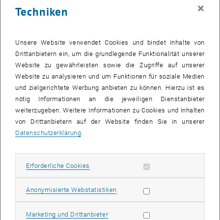
×
Techniken
Unsere Website verwendet Cookies und bindet Inhalte von
Drittanbietern ein, um die grundlegende Funktionalität unserer
Website zu gewährleisten sowie die Zugriffe auf unserer
Website zu analysieren und um Funktionen für soziale Medien
und zielgerichtete Werbung anbieten zu können. Hierzu ist es
nötig Informationen an die jeweiligen Dienstanbieter
weiterzugeben. Weitere Informationen zu Cookies und Inhalten
von Drittanbietern auf der Website finden Sie in unserer
Datenschutzerklärung
.
Bild v
Der Bericht fasst die Erkenntnisse des IBA_Wien 2022 / MA 50 –
Erforderliche Cookies zulassen
Erforderliche Cookies
Forschungsauftrags zur Erarbeitung von theoretischen und
empirischen Grundlagen eines gemeinwohlbasierten, nicht-
Statistik Cookies zulassen
Anonymisierte Webstatistiken
monetären Anreiz- und Fördersystems im Sinne des
Projektkonzepts
Pocket Mannerhatten
zusammen. Ziel dieses
Marketing Cookies zulassen
Marketing und Drittanbieter
Auftrags war es, die im Forschungsprojekt erarbeiteten