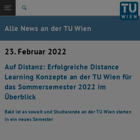
Studium
Seitennavigation öffnen
TU Login
Forschung
Suche
International
Quicklinks
Alle News an der TU Wien
Quicklinks-Menü umschalten
Karriere
Zur 1. Menü Ebene
Alle News
23. Februar 2022
Zurück zur letzten Ebene:
TU Wien Startseite
Zurück: Subseiten von TU Wien Startseite auflisten
Auf Distanz: Erfolgreiche Distance
Übersicht
Learning Konzepte an der TU Wien für
das Sommersemester 2022 im
Überblick
Bald ist es soweit und Studierende an der TU Wien starten
in ein neues Semester