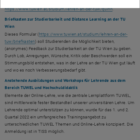
eingetragen werden kann. Weitere Infos gibt es unter
https://www.tuwien.at/studium/lehren-an-der-tuw/quinn
.
Briefkasten zur Studierbarkeit und
Distance Learning
an der TU
Wien
Dieses Formular (
https://www.tuwien.at/studium/lehren-an-der-
tuw/briefkasten
) soll Studierenden die Möglichkeit bieten,
(anonymes)
Feedback
zur Studierbarkeit an der TU Wien zu geben.
Durch Lob, Anregungen, Wünsche, Kritik oder Beschwerden soll ein
Stimmungsbild entstehen, was in der Lehre an der TU Wien gut läuft
und wo es noch Verbesserungsbedarf gibt.
Anstehende Ausbildungen und
Workshops
für Lehrende aus dem
Bereich TUWEL und Hochschuldidaktik
Elemente der
Online
-Lehre, wie die zentrale Lernplattform TUWEL,
sind mittlerweile fester Bestandteil unserer universitären Lehre. Um
Lehrende optimal unterstützen zu können, wurde für das 1. und 2.
Quartal 2022 ein umfangreiches Trainingsangebot zu
unterschiedlichen TUWEL Themen und
Online
-Lehre konzipiert. Die
Anmeldung ist in TISS möglich.