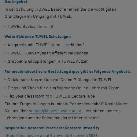
Das Angebot
In der Schulung „TUWEL
Basic
“ erlernen Sie die wichtigsten
Grundlagen im Umgang mit TUWEL.
TUWEL
Basics
Termin 3
Weiterführende TUWEL Schulungen
Ansprechende TUWEL Kurse – geht das?
TUWEL – Bewertungen effizient verwenden
Gruppen & Gruppierungen in TUWEL nutzen
Für mediendidaktische Gestaltungstipps gibt es folgende Angebote:
Didaktische Konzeption von
Online
-Prüfungen in TUWEL
Tipps und Tricks für die erfolgreiche
Online
-Lehre mit
Zoom
Flip your classroom
mit TUWEL &
LectureTube
Für Ihre Fragestellungen ist nichts Passendes dabei? Kontaktieren
Sie uns über
support
@
tuwel.tuwien.ac.at
– wir bieten unseren
Lehrenden auch maßgeschneiderte Unterstützung!
Responsible Research Practices: Research Integrity
, öffnet eine extern
https://tiss.tuwien.ac.at/tu_events/tu_event/8886