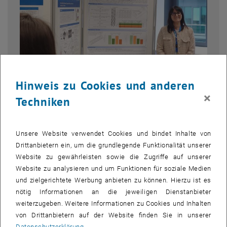
Hinweis zu Cookies und anderen
×
Techniken
Bild v
1 
1/3 Bilder
Unsere Website verwendet Cookies und bindet Inhalte von
Am 8. Mai fand an der TU Wien das ANC-ESB Meeting (European
Drittanbietern ein, um die grundlegende Funktionalität unserer
Society of Biomechanics – Austrian National Chapter) statt. Unser
Website zu gewährleisten sowie die Zugriffe auf unserer
Team war mit vier Beiträgen prominent vertreten und zeigte aktuelle
Website zu analysieren und um Funktionen für soziale Medien
Forschung aus verschiedenen Bereichen der Biomechanik – sowohl
und zielgerichtete Werbung anbieten zu können. Hierzu ist es
in Vorträgen als auch in Posterpräsentationen.
nötig Informationen an die jeweiligen Dienstanbieter
weiterzugeben. Weitere Informationen zu Cookies und Inhalten
Prof. Margit Gföhler
eröffnete die Vortragsreihe mit einem Beitrag
von Drittanbietern auf der Website finden Sie in unserer
zum Thema
Datenschutzerklärung
.