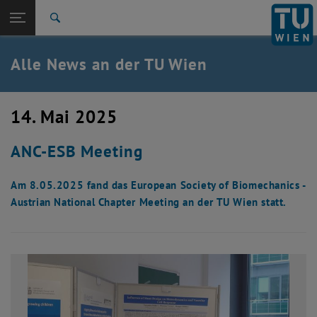
Studium
Seitennavigation öffnen
EN
TU Login
Forschung
Suche
International
Quicklinks
Alle News an der TU Wien
Quicklinks-Menü umschalten
Karriere
Zur 1. Menü Ebene
Alle News
14. Mai 2025
Zurück zur letzten Ebene:
TU Wien Startseite
Zurück: Subseiten von TU Wien Startseite auflisten
ANC-ESB Meeting
Übersicht
Am 8.05.2025 fand das European Society of Biomechanics -
Austrian National Chapter Meeting an der TU Wien statt.