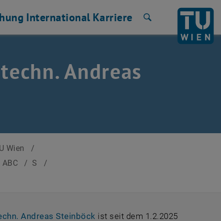
chung
International
Karriere
Suche
r.techn. Andreas
TU Wien
/
h ABC
/
S
/
, öffnet eine externe URL in ein
.techn. Andreas Steinböck
ist seit dem 1.2.2025