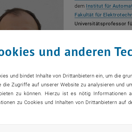
dem
Institut für Autom
Fakultät für Elektrotec
Universitätsprofessor 
Lebenslauf:
Andreas Stei
Universitäten Loughboro
ookies und anderen Te
Sozialwissenschaften an 
am Institut für Automat
und promovierte 2011 z
s und bindet Inhalte von Drittanbietern ein, um die gru
Optimization of a Conti
 die Zugriffe auf unserer Website zu analysieren und u
2011 den
Mechatronik-Pr
bieten zu können. Hierzu ist es nötig Informationen an
ein dreijähriges Apart S
ionen zu Cookies und Inhalten von Drittanbietern auf d
Wissenschaften, zum The
Continuous Production P
© Tiss: Andreas Steinböck
Steinböck eine Laufbahn