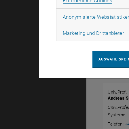
Erforde
Industrial 
Erforderliche Cookies
2020 wurde
Anonymisierte Webstatistike
verliehen. S
Processes
Ma
Marketing und Drittanbieter
Er ist dem
Bereichen 
mathematisc
AUSWAHL SPEI
Publikatio
Univ.Prof.
Andreas S
Univ.Profe
Systeme
Telefon:
+