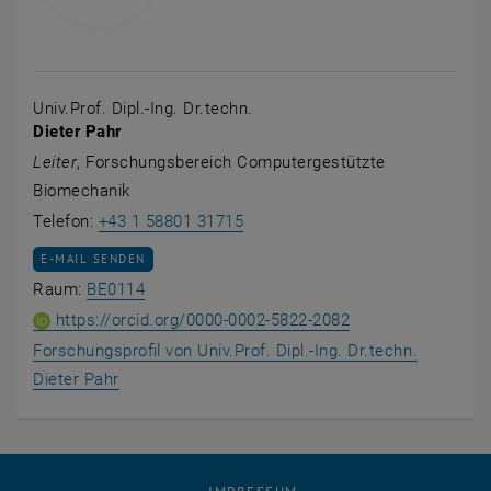
Univ.Prof. Dipl.-Ing. Dr.techn.
Dieter Pahr
Leiter
, Forschungsbereich Computergestützte
Biomechanik
Dieter Pahr anrufen
Telefon:
+43 1 58801 31715
E-MAIL AN DIETER PAHR SENDEN
E-MAIL SENDEN
Raum BE0114 auf der Karte anzeigen , öffnet
Raum:
BE0114
ORCID iD von Univ.
, öffnet eine exte
https://orcid.org/0000-0002-5822-2082
Forschungsprofil von Univ.Prof. Dipl.-Ing. Dr.techn.
, öffnet eine externe URL in einem neuen Fenste
Dieter Pahr