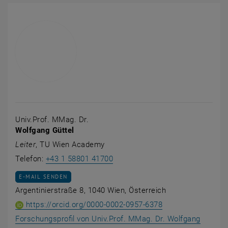
Univ.Prof. MMag. Dr.
Wolfgang Güttel
Leiter
, TU Wien Academy
Wolfgang Güttel anrufen
Telefon:
+43 1 58801 41700
E-MAIL AN WOLFGANG GÜTTEL SENDEN
E-MAIL SENDEN
Argentinierstraße 8, 1040 Wien, Österreich
ORCID iD von Univ
, öffnet eine exte
https://orcid.org/0000-0002-0957-6378
Forschungsprofil von Univ.Prof. MMag. Dr. Wolfgang