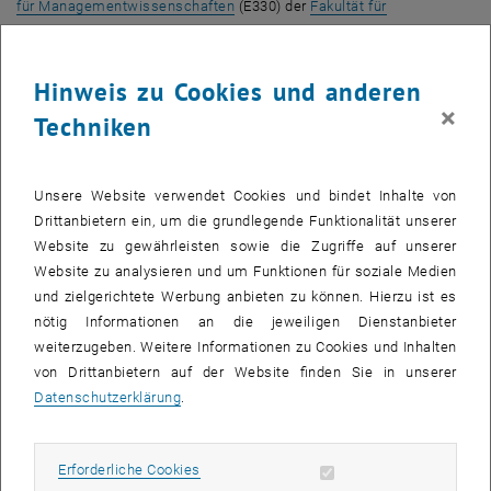
für Managementwissenschaften
(E330) der
Fakultät für
, öffnet in einem neuen 
Maschinenwesen und Betriebswissenschaften
zugeordnet, dessen
Vorstand er auch ist. Zudem ist er Leiter der
TU Wien
Academy for
Continuing Education
an der TU Wien.
Hinweis zu Cookies und anderen
×
Lebenslauf:
Wolfgang Güttel studierte Wirtschafts-​ und
Techniken
Sozialwissenschaften an der Wirtschaftsuniversität Wien (WU) und
Politikwissenschaft an der Universität Wien. Im Jahr 2002
promoviert er (summa cum laude) an der WU mit dem Thema "
Die
Unsere Website verwendet Cookies und bindet Inhalte von
Identifikation strategischer immaterieller Vermögenswerte im
Post-
Drittanbietern ein, um die grundlegende Funktionalität unserer
Merger
-Integrationsprozess: Ressourcen- und
Website zu gewährleisten sowie die Zugriffe auf unserer
, öffnet eine exte
Wissensmanagement bei
Mergers and Acquisitions
". Nach Jahren
Website zu analysieren und um Funktionen für soziale Medien
als Managementberater war er ab 2002 als Assistent am
und zielgerichtete Werbung anbieten zu können. Hierzu ist es
Department für Management der WU tätig. Auslandsaufenthalte
nötig Informationen an die jeweiligen Dienstanbieter
führten ihn in dieser Zeit an die
University of Liverpool
und die
weiterzugeben. Weitere Informationen zu Cookies und Inhalten
University of Padua
. 2008 erlangte er seine Venia Docendi mit einer
von Drittanbietern auf der Website finden Sie in unserer
Habilitation über "
Dynamic capabilities
: die Evolution der
Datenschutzerklärung
.
, öffnet eine externe 
organisationalen Wissens- und Kompetenzbasis
". Im Zeitraum
2007–2009 hatte er zudem (interimistische) W3 Professuren an der
Erforderliche Cookies zulassen
Erforderliche Cookies
Universität Hamburg und an der Universität Kassel inne. Im Jahr