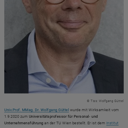
© Tiss: Wolfgang Güttel
, öffnet eine externe URL in eine
Univ.Prof. MMag. Dr. Wolfgang Güttel
wurde mit Wirksamkeit vom
1.9.2020 zum
Universitätsprofessor für Personal- und
Unternehmensführung
an der TU Wien bestellt. Er ist dem
Institut