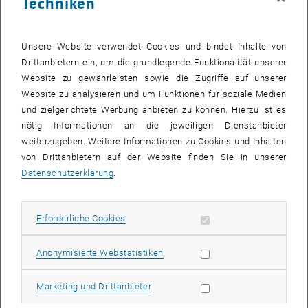
Techniken
Spanien und hat Physik an der Universität von Zaragoza studiert.
Dort promovierte er auch (summa cum laude) im Jahr 2009 mit
Unsere Website verwendet Cookies und bindet Inhalte von
einer Dissertation über "
Electrical conduction and Magnetic
Drittanbietern ein, um die grundlegende Funktionalität unserer
properties of nanoconstrictions and nanowires created by focused
Website zu gewährleisten sowie die Zugriffe auf unserer
, öffnet eine externe URL in e
eletron/ion beam and of Fe₃O₄ thin films
". Anschließend startete
Website zu analysieren und um Funktionen für soziale Medien
sein fast 10-jähriger Auslandsaufenthalt in den UK: 2010 zuerst als
und zielgerichtete Werbung anbieten zu können. Hierzu ist es
PostDoc am
Imperial College London (UK
), danach bis 2018 am
nötig Informationen an die jeweiligen Dienstanbieter
Cavendish Laboratory der University of Cambridge
(zuerst wieder
weiterzugeben. Weitere Informationen zu Cookies und Inhalten
als PostDoc durch ein
Marie Curie Fellowship
und ab 2014 als
von Drittanbietern auf der Website finden Sie in unserer
Gruppenleiter mit einem "
EPSRC and Winton Research Fellowship
").
Datenschutzerklärung
.
2018 wechselte er an die Universität von
Glasgow (UK
), wo er ab
2019 als
Associate
Professor angestellt war. 2019 erfolgte die
Übersiedlung zurück nach Spanien und zwar als
Erforderliche Cookies zulassen
Erforderliche Cookies
Forschungsgruppenleiter am "
Spanish National Research Council
"
in Zaragoza. 2021 konnte er den
ERC Consolidator Grant
Statistik Cookies zulassen
, öffnet eine externe URL in einem neuen Fenster
Anonymisierte Webstatistiken
"
3DNANOMAG
" einwerben.
Die
wissenschaftliche Heimat
von Amalio Fernandez-Pacheco
Marketing Cookies zulassen
Marketing und Drittanbieter
Chicon ist nun der Forschungsbereich
Physics of three-dimensional
Nanomaterials
, den er auch leitet. Dort beschäftigt er sich mit 3-