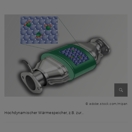
Hocheffizienter Wärmespeicher der TU Wien für Industrie & Kraftwerk
Bild v
© adobe.stock.com/mipan
Hochdynamischer Wärmespeicher, z.B. zur…
Hochdynamischer Wärmespeicher, z.B. zur erheblichen Senkung von V