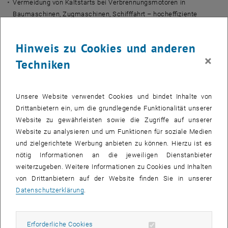
Vermeidung von Kaltstarts bei Verbrennungsmotoren in
Baumaschinen, Zugmaschinen, Schifffahrt – hocheffiziente
Vorwärmung von Katalysator, Öl etc.
Hinweis zu Cookies und anderen
×
Flyerdownload
Techniken
, öffnet in einem neuen Fenster
, öffnet in einem neuen Fenster
Deutsch
||
Englisch
Unsere Website verwendet Cookies und bindet Inhalte von
Drittanbietern ein, um die grundlegende Funktionalität unserer
Website zu gewährleisten sowie die Zugriffe auf unserer
Website zu analysieren und um Funktionen für soziale Medien
und zielgerichtete Werbung anbieten zu können. Hierzu ist es
nötig Informationen an die jeweiligen Dienstanbieter
weiterzugeben. Weitere Informationen zu Cookies und Inhalten
von Drittanbietern auf der Website finden Sie in unserer
Datenschutzerklärung
.
Erforderliche Cookies zulassen
Erforderliche Cookies