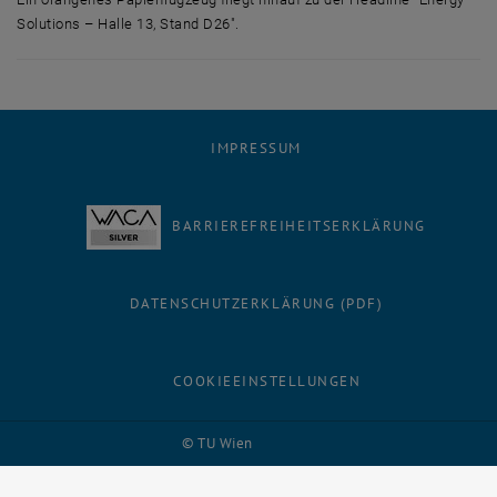
Solutions – Halle 13, Stand D26".
Ein orangenes Papierflugzeug fliegt hinauf zu der Headline "Energy Solu
IMPRESSUM
BARRIEREFREIHEITSERKLÄRUNG
DATENSCHUTZERKLÄRUNG (PDF)
COOKIEEINSTELLUNGEN
Facebook
LinkedIn
YouTube
Instagram
Bluesky
© TU Wien
# 49247