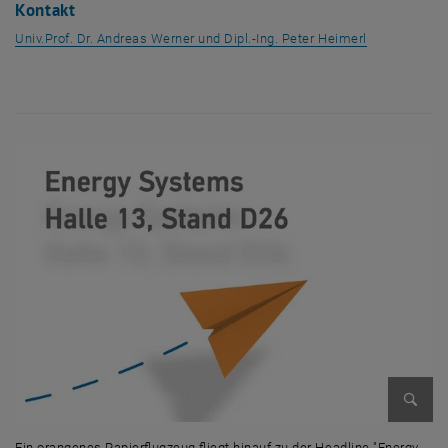
Kontakt
Univ.Prof. Dr. Andreas Werner und Dipl.-Ing. Peter Heimerl
Bild v
Ein orangenes Papierflugzeug fliegt hinauf zu der Headline "Energy