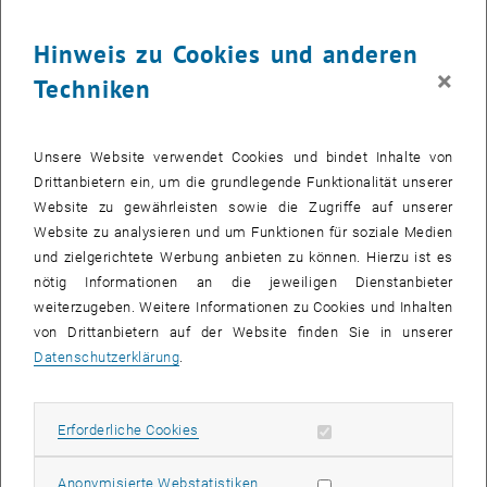
29 Juli 2024
30 Juli 2024
31 Juli 2024
1 August 2024
2 August 2024
3 August 2024
4 August 2024
Hinweis zu Cookies und anderen
×
Techniken
VERANSTALTUNGEN AM 04. JULI 2024
Unsere Website verwendet Cookies und bindet Inhalte von
20
–
22
20 April 2023 bis 22 Juli 2024
Drittanbietern ein, um die grundlegende Funktionalität unserer
APR. 23
JULI 24
Website zu gewährleisten sowie die Zugriffe auf unserer
Website zu analysieren und um Funktionen für soziale Medien
und zielgerichtete Werbung anbieten zu können. Hierzu ist es
AKOR Seminar: Nonsmooth shape optimisation in the
nötig Informationen an die jeweiligen Dienstanbieter
framework of linear elasticity
weiterzugeben. Weitere Informationen zu Cookies und Inhalten
von Drittanbietern auf der Website finden Sie in unserer
Sem. R. DB gelb 04, 1040 Wien
SEMINAR
Veranstaltungstyp:
Veranstaltungsort:
Datenschutzerklärung
.
11
–
22
11 Mai 2023 bis 22 Juli 2024
Erforderliche Cookies zulassen
Erforderliche Cookies
MAI 23
JULI 24
Statistik Cookies zulassen
Anonymisierte Webstatistiken