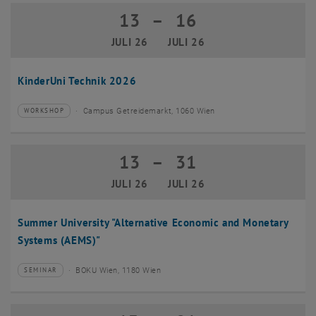
13
–
16
13 Juli 2026 bis 16 Juli 2026
JULI 26
JULI 26
KinderUni Technik 2026
Campus Getreidemarkt, 1060 Wien
WORKSHOP
Veranstaltungstyp:
Veranstaltungsort:
13
–
31
13 Juli 2026 bis 31 Juli 2026
JULI 26
JULI 26
Summer University "Alternative Economic and Monetary
Systems (AEMS)"
BOKU Wien, 1180 Wien
SEMINAR
Veranstaltungstyp:
Veranstaltungsort: