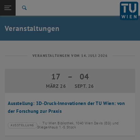
Studium
Seitennavigation öffnen
EN
TU Login
Forschung
Suche
Event eintragen
Eventmanagement
International
Quicklinks
Veranstaltungen
Quicklinks-Menü umschalten
Karriere
Zur 1. Menü Ebene
TU Wien
Zurück zur letzten Ebene:
Aktuelles
Zurück: Subseiten von Aktuelles auflisten
VERANSTALTUNGEN VOM 14. JULI 2026
Veranstaltungskalender
Event eintragen
17
–
04
17 März 2026 bis 04 September 2026
Eventmanagement
MÄRZ 26
SEPT. 26
Ausstellung: 3D-Druck-Innovationen der TU Wien: von
der Forschung zur Praxis
TU Wien Bibliothek, 1040 Wien Davis (EG) und
AUSSTELLUNG
Veranstaltungstyp:
Veranstaltungsort:
Stiegenhaus 1.-5.Stock