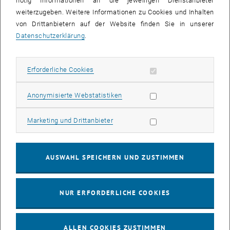
nötig Informationen an die jeweiligen Dienstanbieter
weiterzugeben. Weitere Informationen zu Cookies und Inhalten
bis
16:00
-
17:00
von Drittanbietern auf der Website finden Sie in unserer
Datenschutzerklärung
.
EMBA Online Info Session mit Dekan Prof. Dr. Wolfgang
Güttel
Erforderliche Cookies zulassen
Erforderliche Cookies
Online, via Zoom
INFORMATIONSVERANSTALTUNG
Veranstaltungstyp:
Veranstaltungsort:
Statistik Cookies zulassen
Anonymisierte Webstatistiken
03
03 August 2026
Marketing Cookies zulassen
Marketing und Drittanbieter
AUG. 26
bis
13:00
-
13:30
AUSWAHL SPEICHERN UND ZUSTIMMEN
Info Session Learning Journey Turin
NUR ERFORDERLICHE COOKIES
Online, Via Zoom
INFORMATIONSVERANSTALTUNG
Veranstaltungstyp:
Veranstaltungsort:
ALLEN COOKIES ZUSTIMMEN