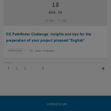
18
18 August 2026
AUG. 26
bis
10:00
-
11:00
EIC Pathfinder Challenge: Insights and tips for the
preparation of your project proposal *English*
TU , Wien, Webinar
WORKSHOP
Veranstaltungstyp:
Veranstaltungsort:
Seite 1 von 8
Seite 2 von 8
Seite 3 von 8
Seite 8 von 8
Näc
1
2
3
8
IMPRESSUM