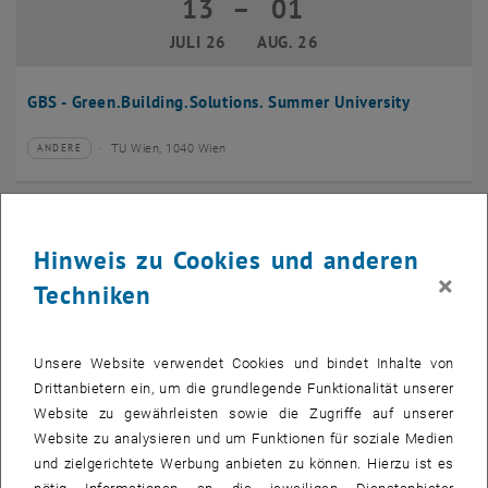
13
–
01
13 Juli 2026 bis 01 August 2026
JULI 26
AUG. 26
GBS - Green.Building.Solutions. Summer University
TU Wien, 1040 Wien
ANDERE
Veranstaltungstyp:
Veranstaltungsort:
20
–
24
20 Juli 2026 bis 24 Juli 2026
Hinweis zu Cookies und anderen
JULI 26
JULI 26
×
Techniken
CMAM 2026
Unsere Website verwendet Cookies und bindet Inhalte von
TU Wien, 1040 Wien
KONFERENZ
Veranstaltungstyp:
Veranstaltungsort:
Drittanbietern ein, um die grundlegende Funktionalität unserer
Website zu gewährleisten sowie die Zugriffe auf unserer
28
Website zu analysieren und um Funktionen für soziale Medien
28 Juli 2026
und zielgerichtete Werbung anbieten zu können. Hierzu ist es
JULI 26