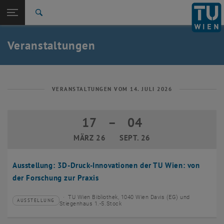
Studium
Seitennavigation öffnen
EN
TU Login
Forschung
Suche
Event eintragen
Eventmanagement
International
Quicklinks
Veranstaltungen
Quicklinks-Menü umschalten
Karriere
Zur 1. Menü Ebene
TU Wien
Zurück zur letzten Ebene:
Aktuelles
Zurück: Subseiten von Aktuelles auflisten
VERANSTALTUNGEN VOM 14. JULI 2026
Veranstaltungskalender
Event eintragen
17
–
04
17 März 2026 bis 04 September 2026
Eventmanagement
MÄRZ 26
SEPT. 26
Ausstellung: 3D-Druck-Innovationen der TU Wien: von
der Forschung zur Praxis
TU Wien Bibliothek, 1040 Wien Davis (EG) und
AUSSTELLUNG
Veranstaltungstyp:
Veranstaltungsort:
Stiegenhaus 1.-5.Stock