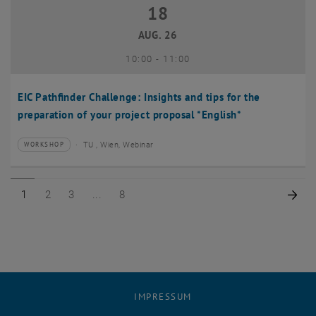
18
18 August 2026
AUG. 26
bis
10:00
-
11:00
EIC Pathfinder Challenge: Insights and tips for the
preparation of your project proposal *English*
TU , Wien, Webinar
WORKSHOP
Veranstaltungstyp:
Veranstaltungsort:
Seite 1 von 8
Seite 2 von 8
Seite 3 von 8
Seite 8 von 8
Näc
1
2
3
8
IMPRESSUM