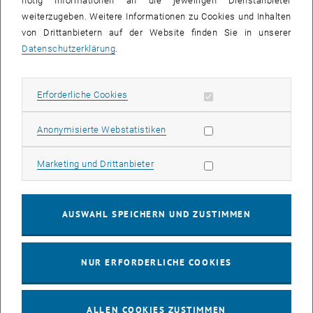
nötig Informationen an die jeweiligen Dienstanbieter
weiterzugeben. Weitere Informationen zu Cookies und Inhalten
bis
16:00
-
17:00
von Drittanbietern auf der Website finden Sie in unserer
Datenschutzerklärung
.
EMBA Online Info Session mit Dekan Prof. Dr. Wolfgang
Güttel
Erforderliche Cookies zulassen
Erforderliche Cookies
Online, via Zoom
INFORMATIONSVERANSTALTUNG
Veranstaltungstyp:
Veranstaltungsort:
Statistik Cookies zulassen
Anonymisierte Webstatistiken
03
03 August 2026
Marketing Cookies zulassen
Marketing und Drittanbieter
AUG. 26
bis
13:00
-
13:30
AUSWAHL SPEICHERN UND ZUSTIMMEN
Info Session Learning Journey Turin
NUR ERFORDERLICHE COOKIES
Online, Via Zoom
INFORMATIONSVERANSTALTUNG
Veranstaltungstyp:
Veranstaltungsort:
ALLEN COOKIES ZUSTIMMEN