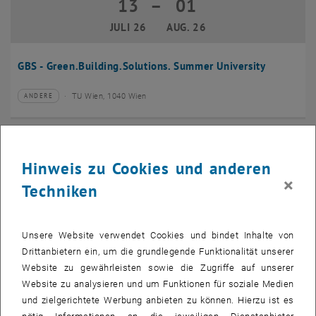
13
–
01
13 Juli 2026 bis 01 August 2026
JULI 26
AUG. 26
GBS - Green.Building.Solutions. Summer University
TU Wien, 1040 Wien
ANDERE
Veranstaltungstyp:
Veranstaltungsort:
20
–
24
20 Juli 2026 bis 24 Juli 2026
Hinweis zu Cookies und anderen
JULI 26
JULI 26
×
Techniken
CMAM 2026
Unsere Website verwendet Cookies und bindet Inhalte von
TU Wien, 1040 Wien
KONFERENZ
Veranstaltungstyp:
Veranstaltungsort:
Drittanbietern ein, um die grundlegende Funktionalität unserer
Website zu gewährleisten sowie die Zugriffe auf unserer
28
Website zu analysieren und um Funktionen für soziale Medien
28 Juli 2026
und zielgerichtete Werbung anbieten zu können. Hierzu ist es
JULI 26