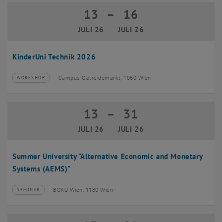
13
–
16
13 Juli 2026 bis 16 Juli 2026
JULI 26
JULI 26
KinderUni Technik 2026
Campus Getreidemarkt, 1060 Wien
WORKSHOP
Veranstaltungstyp:
Veranstaltungsort:
13
–
31
13 Juli 2026 bis 31 Juli 2026
JULI 26
JULI 26
Summer University "Alternative Economic and Monetary
Systems (AEMS)"
BOKU Wien, 1180 Wien
SEMINAR
Veranstaltungstyp:
Veranstaltungsort: