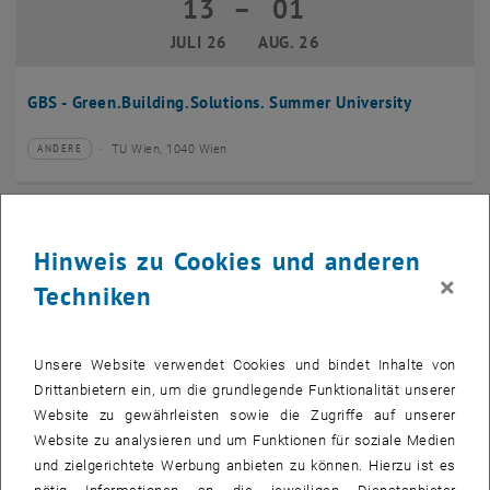
13
–
01
13 Juli 2026 bis 01 August 2026
JULI 26
AUG. 26
GBS - Green.Building.Solutions. Summer University
TU Wien, 1040 Wien
ANDERE
Veranstaltungstyp:
Veranstaltungsort:
20
–
24
20 Juli 2026 bis 24 Juli 2026
Hinweis zu Cookies und anderen
JULI 26
JULI 26
×
Techniken
CMAM 2026
Unsere Website verwendet Cookies und bindet Inhalte von
TU Wien, 1040 Wien
KONFERENZ
Veranstaltungstyp:
Veranstaltungsort:
Drittanbietern ein, um die grundlegende Funktionalität unserer
Website zu gewährleisten sowie die Zugriffe auf unserer
28
Website zu analysieren und um Funktionen für soziale Medien
28 Juli 2026
und zielgerichtete Werbung anbieten zu können. Hierzu ist es
JULI 26