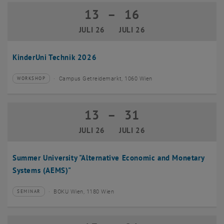
13
–
16
13 Juli 2026 bis 16 Juli 2026
JULI 26
JULI 26
KinderUni Technik 2026
Campus Getreidemarkt, 1060 Wien
WORKSHOP
Veranstaltungstyp:
Veranstaltungsort:
13
–
31
13 Juli 2026 bis 31 Juli 2026
JULI 26
JULI 26
Summer University "Alternative Economic and Monetary
Systems (AEMS)"
BOKU Wien, 1180 Wien
SEMINAR
Veranstaltungstyp:
Veranstaltungsort: