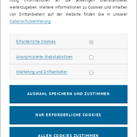
nötig Informationen an die jeweiligen Dienstanbieter
weiterzugeben. Weitere Informationen zu Cookies und Inhalten
bis
16:00
-
17:00
von Drittanbietern auf der Website finden Sie in unserer
Datenschutzerklärung
.
EMBA Online Info Session mit Dekan Prof. Dr. Wolfgang
Güttel
Erforderliche Cookies zulassen
Erforderliche Cookies
Online, via Zoom
INFORMATIONSVERANSTALTUNG
Veranstaltungstyp:
Veranstaltungsort:
Statistik Cookies zulassen
Anonymisierte Webstatistiken
03
03 August 2026
Marketing Cookies zulassen
Marketing und Drittanbieter
AUG. 26
bis
13:00
-
13:30
AUSWAHL SPEICHERN UND ZUSTIMMEN
Info Session Learning Journey Turin
NUR ERFORDERLICHE COOKIES
Online, Via Zoom
INFORMATIONSVERANSTALTUNG
Veranstaltungstyp:
Veranstaltungsort:
ALLEN COOKIES ZUSTIMMEN