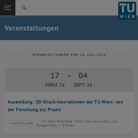
Studium
Seitennavigation öffnen
EN
TU Login
Forschung
Suche
Event eintragen
Eventmanagement
International
Quicklinks
Veranstaltungen
Quicklinks-Menü umschalten
Karriere
Zur 1. Menü Ebene
TU Wien
Zurück zur letzten Ebene:
Aktuelles
Zurück: Subseiten von Aktuelles auflisten
VERANSTALTUNGEN VOM 14. JULI 2026
Veranstaltungskalender
Event eintragen
17
–
04
17 März 2026 bis 04 September 2026
Eventmanagement
MÄRZ 26
SEPT. 26
Ausstellung: 3D-Druck-Innovationen der TU Wien: von
der Forschung zur Praxis
TU Wien Bibliothek, 1040 Wien Davis (EG) und
AUSSTELLUNG
Veranstaltungstyp:
Veranstaltungsort:
Stiegenhaus 1.-5.Stock