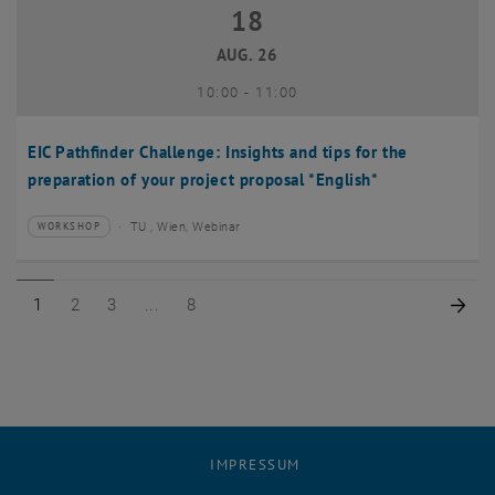
18
18 August 2026
AUG. 26
bis
10:00
-
11:00
EIC Pathfinder Challenge: Insights and tips for the
preparation of your project proposal *English*
TU , Wien, Webinar
WORKSHOP
Veranstaltungstyp:
Veranstaltungsort:
Seite 1 von 8
Seite 2 von 8
Seite 3 von 8
Seite 8 von 8
Näc
1
2
3
8
IMPRESSUM