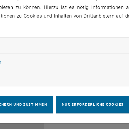
bis
6:00
-
17:00
bieten zu können. Hierzu ist es nötig Informationen an
ionen zu Cookies und Inhalten von Drittanbietern auf d
rliche Cookies zulassen
Info Session Learning Jou
Statistik Cookies zulassen
n
03
3 August 2026
INFORMATIONSVERANSTALTUNG
Online, V
Veranstaltungstyp:
Veranstaltungsort:
AUG. 26
rketing Cookies zulassen
bis
3:00
-
13:30
CHERN UND ZUSTIMMEN
NUR ERFORDERLICHE COOKIES