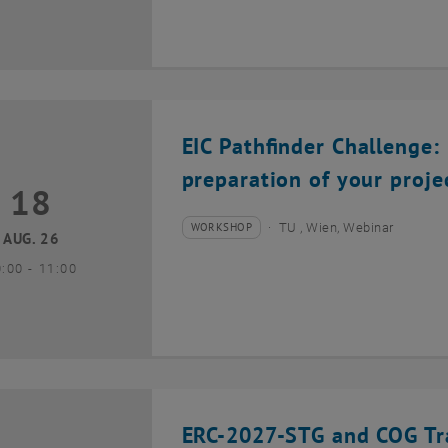
EIC Pathfinder Challenge: 
preparation of your proje
18
8 August 2026
WORKSHOP
TU , Wien, Webinar
Veranstaltungstyp:
Veranstaltungsort:
AUG. 26
bis
0:00
-
11:00
ERC-2027-STG and COG Tra