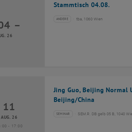
Stammtisch 04.08.
ANDERE
tba, 1060 Wien
04
–
Veranstaltungstyp:
Veranstaltungsort:
04 August 2026 bis
UG. 26
Jing Guo, Beijing Normal U
Beijing/China
11
1 August 2026
SEMINAR
SEM.R. DB gelb 05 B, 1040 Wi
Veranstaltungstyp:
Veranstaltungsort:
AUG. 26
bis
6:00
-
17:00