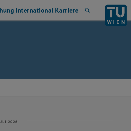
chung
International
Karriere
Suche
ULI 2026