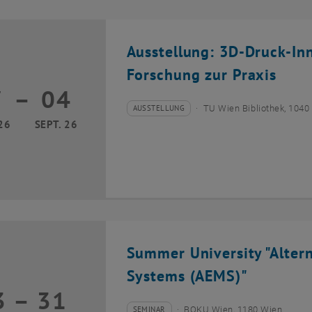
Ausstellung: 3D-Druck-In
Forschung zur Praxis
7
–
04
17 März 2026 bis 04 September 2026
AUSSTELLUNG
TU Wien Bibliothek, 1040
Veranstaltungstyp:
Veranstaltungsort:
26
SEPT. 26
Summer University "Alter
Systems (AEMS)"
3
–
31
13 Juli 2026 bis 31 Juli 2026
SEMINAR
BOKU Wien, 1180 Wien