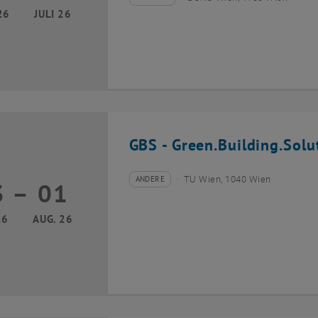
Veranstaltungstyp:
Veranstaltungsort:
26
JULI 26
GBS - Green.Building.Solu
ANDERE
TU Wien, 1040 Wien
3
–
01
Veranstaltungstyp:
Veranstaltungsort:
13 Juli 2026 bis 01 August 2026
26
AUG. 26