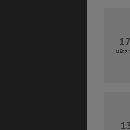
1
MÄRZ 
1