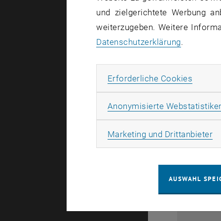
1
und zielgerichtete Werbung an
weiterzugeben. Weitere Informat
Datenschutzerklärung
.
Erforde
Erforderliche Cookies
Anonymisierte Webstatistike
0
Ma
Marketing und Drittanbieter
1
AUSWAHL SPEI