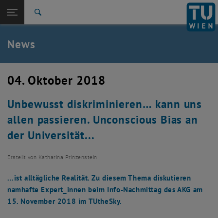
Studium
Seitennavigation öffnen
TU Login
Forschung
Suche
International
Quicklinks
News
Quicklinks-Menü umschalten
Karriere
Zur 1. Menü Ebene
TU Wien
04. Oktober 2018
Zurück zur letzten Ebene:
Aktuelles
Zurück: Subseiten von Aktuelles auflisten
Unbewusst diskriminieren… kann uns
News
allen passieren. Unconscious Bias an
der Universität...
Erstellt von
Katharina Prinzenstein
...ist alltägliche Realität. Zu diesem Thema diskutieren
namhafte Expert_innen beim Info-Nachmittag des AKG am
15. November 2018 im TUtheSky.