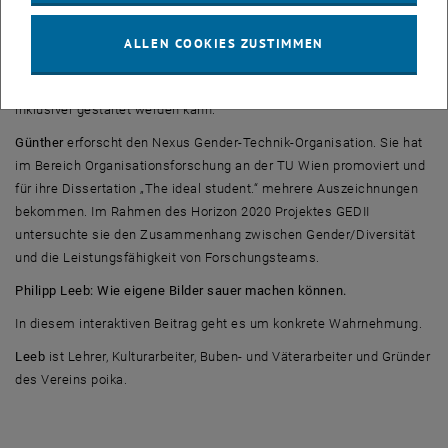
Dabei geht es sowohl um die Wahrnehmung von Studierenden, wer
gute Lehrende sind, als auch um jene von Lehrenden hinsichtlich
ALLEN COOKIES ZUSTIMMEN
Studierender und deren Kompetenzen. Der Vortrag endet mit
Empfehlungen, wie Lehre an einer Technischen Universität (noch)
inklusiver gestaltet werden kann.
Günther
erforscht den Nexus Gender-Technik-Organisation. Sie hat
im Bereich Organisationsforschung an der TU Wien promoviert und
für ihre Dissertation „The ideal student.“ mehrere Auszeichnungen
bekommen. Im Rahmen des Horizon 2020 Projektes GEDII
untersuchte sie den Zusammenhang zwischen Gender/Diversität
und die Leistungsfähigkeit von Forschungsteams.
Philipp Leeb: Wie eigene Bilder sauer machen können.
In diesem interaktiven Beitrag geht es um konkrete Wahrnehmung.
Leeb
ist Lehrer, Kulturarbeiter, Buben- und Väterarbeiter und Gründer
des Vereins poika.