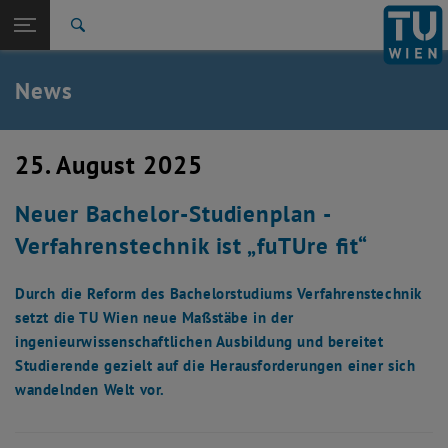
Studium
Seitennavigation öffnen
TU Login
Forschung
Suche
Presseaussendungen
Ausgezeichnetes
Veranstaltungskalender
International
Quicklinks
News
Quicklinks-Menü umschalten
Karriere
Zur 1. Menü Ebene
TU Wien
25. August 2025
Zurück zur letzten Ebene:
TU Wien
Zurück: Subseiten von TU Wien auflisten
Neuer Bachelor-Studienplan -
Aktuelles
Presseaussendungen
Verfahrenstechnik ist „fuTUre fit“
Ausgezeichnetes
Veranstaltungskalender
Durch die Reform des Bachelorstudiums Verfahrenstechnik
Mitteilungsblätter
, öffnet eine externe URL in einem neuen Fenster
Mitteilungsblätter
setzt die TU Wien neue Maßstäbe in der
ingenieurwissenschaftlichen Ausbildung und bereitet
Studierende gezielt auf die Herausforderungen einer sich
wandelnden Welt vor.