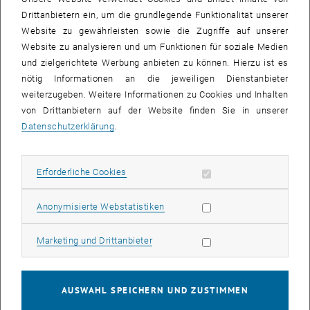
Schneider den Studienplan überarbeitet, um das Studium nicht nur
Drittanbietern ein, um die grundlegende Funktionalität unserer
besser studierbar, sondern auch inhaltlich spannender und
Website zu gewährleisten sowie die Zugriffe auf unserer
zukunftsfähig zu gestalten.
Website zu analysieren und um Funktionen für soziale Medien
und zielgerichtete Werbung anbieten zu können. Hierzu ist es
Die Änderungen im Detail
nötig Informationen an die jeweiligen Dienstanbieter
Die Kernfächer der Verfahrenstechnik wurden gestärkt und um
weiterzugeben. Weitere Informationen zu Cookies und Inhalten
insgesamt 4 ECTS erweitert. Die Vorlesungen sind jetzt mit Übung
von Drittanbietern auf der Website finden Sie in unserer
als VU angelegt, wodurch sich der Praxisbezug verstärkt. Die
Bio-
Datenschutzerklärung
.
Verfahrenstechnik
ist als neue Pflichtlehrveranstaltung im
Bachelor
dazu gekommen, damit erhalten die Studierenden auch einen
Einblick in biotechnologische Prozesse, ein Bereich, der in
Erforderliche Cookies zulassen
Erforderliche Cookies
Subseiten von Veranstal
Forschung und Industrie immer wichtiger wird.
Entsprechend den Empfehlungen der Gutachter_innen sind nun
Statistik Cookies zulassen
Anonymisierte Webstatistiken
folgende neue Lehrveranstaltungen auf die spezifischen
Bedürfnisse in der Verfahrenstechnik angepasst bzw. inhaltlich
Marketing Cookies zulassen
Marketing und Drittanbieter
überarbeitet worden:
Die, als für den Studienerfolg besonders kritisch identifizierten,
AUSWAHL SPEICHERN UND ZUSTIMMEN
Mechanik 1 Lehrveranstaltungen wurden in einer
neuen VU
Mechanik 1 für Verfahrenstechnik
inhaltlich auf die Bedürfnisse