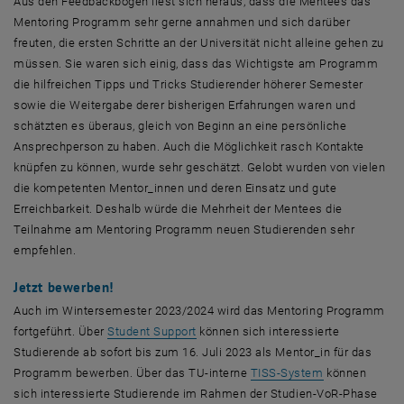
Aus den
Feedback
bögen liest sich heraus, dass die
Mentees
das
Mentoring
Programm sehr gerne annahmen und sich darüber
freuten, die ersten Schritte an der Universität nicht alleine gehen zu
müssen. Sie waren sich einig, dass das Wichtigste am Programm
die hilfreichen Tipps und Tricks Studierender höherer Semester
sowie die Weitergabe derer bisherigen Erfahrungen waren und
schätzten es überaus, gleich von Beginn an eine persönliche
Ansprechperson zu haben. Auch die Möglichkeit rasch Kontakte
knüpfen zu können, wurde sehr geschätzt. Gelobt wurden von vielen
die kompetenten Mentor_innen und deren Einsatz und gute
Erreichbarkeit. Deshalb würde die Mehrheit der
Mentees
die
Teilnahme am
Mentoring
Programm neuen Studierenden sehr
empfehlen.
Jetzt bewerben!
Auch im Wintersemester 2023/2024 wird das
Mentoring
Programm
, öffnet eine externe URL in einem ne
fortgeführt. Über
Student Support
können sich interessierte
Studierende ab sofort bis zum 16. Juli 2023 als Mentor_in für das
, öffnet eine 
Programm bewerben. Über das TU-interne
TISS-System
können
sich interessierte Studierende im Rahmen der Studien-VoR-Phase