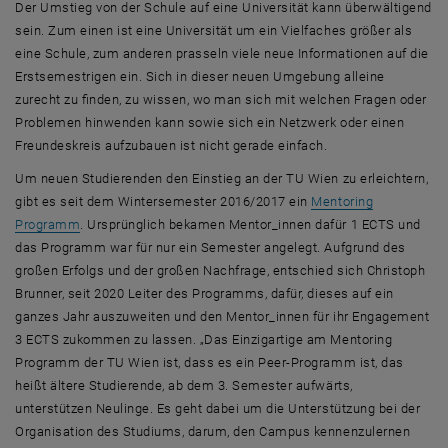
Der Umstieg von der Schule auf eine Universität kann überwältigend
sein. Zum einen ist eine Universität um ein Vielfaches größer als
eine Schule, zum anderen prasseln viele neue Informationen auf die
Erstsemestrigen ein. Sich in dieser neuen Umgebung alleine
zurecht zu finden, zu wissen, wo man sich mit welchen Fragen oder
Problemen hinwenden kann sowie sich ein Netzwerk oder einen
Freundeskreis aufzubauen ist nicht gerade einfach.
Um neuen Studierenden den Einstieg an der TU Wien zu erleichtern,
gibt es seit dem Wintersemester 2016/2017 ein
Mentoring
, öffnet eine externe URL in einem neuen Fenster
Programm
. Ursprünglich bekamen Mentor_innen dafür 1 ECTS und
das Programm war für nur ein Semester angelegt. Aufgrund des
großen Erfolgs und der großen Nachfrage, entschied sich Christoph
Brunner, seit 2020 Leiter des Programms, dafür, dieses auf ein
ganzes Jahr auszuweiten und den Mentor_innen für ihr Engagement
3 ECTS zukommen zu lassen. „Das Einzigartige am Mentoring
Programm der TU Wien ist, dass es ein
Peer
-Programm ist, das
heißt ältere Studierende, ab dem 3. Semester aufwärts,
unterstützen Neulinge. Es geht dabei um die Unterstützung bei der
Organisation des Studiums, darum, den Campus kennenzulernen