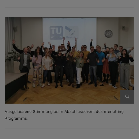
Bild v
Ausgelassene Stimmung beim Abschlussevent des menotring
Programms.
Ausgelassene Stimmung beim Abschlussevent des menotring Progr