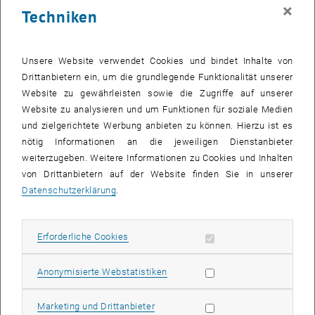
×
Techniken
persönlichen Anlaufstelle für Erstis (Anmerkung: gängige Abkürzung
unter den Mentor_innen für Erstsemestrige), helfen ihnen sich auf
der Uni schnellstmöglich zurecht zu finden und sich zu orientieren,
Unsere Website verwendet Cookies und bindet Inhalte von
aber auch sich mit Gleichgesinnten zu vernetzen.“ erklärt Max.
Drittanbietern ein, um die grundlegende Funktionalität unserer
Matthias ergänzt: „Ich studiere sehr gerne an der TU Wien, bin
Website zu gewährleisten sowie die Zugriffe auf unserer
motiviert und möchte neben meiner Erfahrung auch gerne diese
Website zu analysieren und um Funktionen für soziale Medien
Motivation und Freude an dem Studium weitergeben.“
und zielgerichtete Werbung anbieten zu können. Hierzu ist es
Aber man muss auch mit Leib und Seele dabei sein, es wird den
nötig Informationen an die jeweiligen Dienstanbieter
Mentor_innen einiges abverlangt. Knapp 75 Stunden Aufwand pro
weiterzugeben. Weitere Informationen zu Cookies und Inhalten
Semester müssen künftige Mentor_innen einplanen. Lorenz erinnert
von Drittanbietern auf der Website finden Sie in unserer
sich, dass es zu Beginn schwierig war. „Es gibt keine Probezeit,
Datenschutzerklärung
.
plötzlich stehst du vor einer Gruppe junger Erwachsener, sollst vor
ihnen sprechen, sie motivieren und interessieren, da war ich weit
außerhalb meiner Komfortzone.“ Für Matthias war die größte
Erforderliche Cookies zulassen
Erforderliche Cookies
Subseiten von Veranstal
Herausforderung „den Balance-Akt zwischen Gruppenleiter und
Freund bestmöglich hinzubekommen, also die Frage wie viel
Statistik Cookies zulassen
Anonymisierte Webstatistiken
Autorität habe ich bzw. will ich haben, für mich zu beantworten.
Denn die Studierenden kommen schließlich freiwillig zum
Marketing Cookies zulassen
Marketing und Drittanbieter
Programm, das heißt, man hat recht wenig Chance für die Treffen