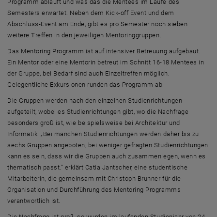
Programm abläuft und was das die Mentees im Laufe des
Semesters erwartet. Neben dem
Kick-off Event
und dem
Abschluss-
Event
am Ende, gibt es pro Semester noch sieben
weitere Treffen in den jeweiligen
Mentoring
gruppen.
Das
Mentoring
Programm ist auf intensiver Betreuung aufgebaut.
Ein Mentor oder eine Mentorin betreut im Schnitt 16-18
Mentees
in
der Gruppe, bei Bedarf sind auch Einzeltreffen möglich.
Gelegentliche Exkursionen runden das Programm ab.
Die Gruppen werden nach den einzelnen Studienrichtungen
aufgeteilt, wobei es Studienrichtungen gibt, wo die Nachfrage
besonders groß ist, wie beispielsweise bei Architektur und
Informatik. „Bei manchen Studienrichtungen werden daher bis zu
sechs Gruppen angeboten, bei weniger gefragten Studienrichtungen
kann es sein, dass wir die Gruppen auch zusammenlegen, wenn es
thematisch passt.“ erklärt Catia Jantscher, eine studentische
Mitarbeiterin, die gemeinsam mit Christoph Brunner für die
Organisation und Durchführung des
Mentoring
Programms
verantwortlich ist.
Die Nachfrage ist groß, so wurden im laufenden Studienjahr von 24