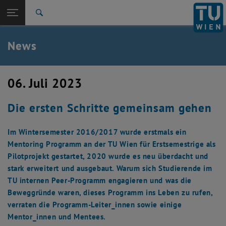
Studium
Seitennavigation öffnen
TU Login
Forschung
Suche
Presseaussendungen
Ausgezeichnetes
Veranstaltungskalender
International
Quicklinks
News
Quicklinks-Menü umschalten
Karriere
Zur 1. Menü Ebene
TU Wien
06. Juli 2023
Zurück zur letzten Ebene:
TU Wien
Zurück: Subseiten von TU Wien auflisten
Die ersten Schritte gemeinsam gehen
Aktuelles
Presseaussendungen
Ausgezeichnetes
Im Wintersemester 2016/2017 wurde erstmals ein
Veranstaltungskalender
Mentoring Programm an der TU Wien für Erstsemestrige als
Mitteilungsblätter
, öffnet eine externe URL in einem neuen Fenster
Mitteilungsblätter
Pilotprojekt gestartet, 2020 wurde es neu überdacht und
stark erweitert und ausgebaut. Warum sich Studierende im
TU internen Peer-Programm engagieren und was die
Beweggründe waren, dieses Programm ins Leben zu rufen,
verraten die Programm-Leiter_innen sowie einige
Mentor_innen und Mentees.