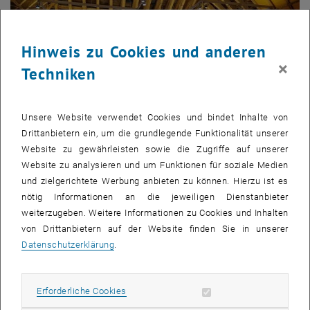
Hinweis zu Cookies und anderen
×
Techniken
Unsere Website verwendet Cookies und bindet Inhalte von
Drittanbietern ein, um die grundlegende Funktionalität unserer
Website zu gewährleisten sowie die Zugriffe auf unserer
Website zu analysieren und um Funktionen für soziale Medien
und zielgerichtete Werbung anbieten zu können. Hierzu ist es
Bild v
1 
1/2 Bilder
nötig Informationen an die jeweiligen Dienstanbieter
weiterzugeben. Weitere Informationen zu Cookies und Inhalten
von Drittanbietern auf der Website finden Sie in unserer
, öffnet eine e
Im November 2023 haben an der TU Wien, der
WU Wien
und der
Datenschutzerklärung
.
, öffnet eine externe URL in einem neuen Fenster
BOKU
Informationsveranstaltungen für Studierende und Lehrende
zum Thema Neurodiversität stattgefunden. Fragen wie "Was ist
Erforderliche Cookies zulassen
Erforderliche Cookies
ADHS? - Mehr als Hyperaktivität" oder "Was ist ASS? Wie kann ich
das eigene Autismus-Spektrum (er)kennen?" wurden aufgeworfen