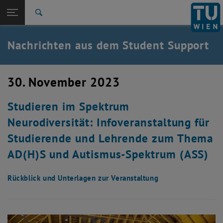
Studium
Seitennavigation öffnen
TU Login
Forschung
Suche
International
Quicklinks
Nachrichten aus dem Student Support
Quicklinks-Menü umschalten
Karriere
Zur 1. Menü Ebene
Studium
30. November 2023
Zurück zur letzten Ebene:
Student Support
Zurück: Subseiten von Student Support auflisten
Studieren im Spektrum
News
Neurodiversität: Infoveranstaltung für
Studierende und Lehrende zum Thema
AD(H)S und Autismus-Spektrum (ASS)
Rückblick und Unterlagen zur Veranstaltung