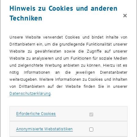
23 Juni 2025
24 Juni 2025
25 Juni 2025
26 Juni 2025
27 Juni 2025
28 Juni 2025
29 Juni 2025
Hinweis zu Cookies und anderen
30
1
2
3
4
5
6
×
Techniken
30 Juni 2025
1 Juli 2025
2 Juli 2025
3 Juli 2025
4 Juli 2025
5 Juli 2025
6 Juli 2025
Zurück zu vergangene Veranstaltungen
Unsere Website verwendet Cookies und bindet Inhalte von
Drittanbietern ein, um die grundlegende Funktionalität unserer
Website zu gewährleisten sowie die Zugriffe auf unserer
Informationen
Website zu analysieren und um Funktionen für soziale Medien
Hier finden Sie eine Übersicht der bereits stattgefundenen
und zielgerichtete Werbung anbieten zu können. Hierzu ist es
Veranstaltungen des Fachbereichs "Hochschuldidaktik -
nötig Informationen an die jeweiligen Dienstanbieter
focus:lehre".
weiterzugeben. Weitere Informationen zu Cookies und Inhalten
VERANSTALTUNGEN AM 08. JUNI 2025
von Drittanbietern auf der Website finden Sie in unserer
Datenschutzerklärung
.
Es gibt keine Veranstaltungen in der aktuellen Ansicht.
Erforderliche Cookies zulassen
Erforderliche Cookies
Datum auswählen
Juni
2025
Voriger Monat
Nächs
Statistik Cookies zulassen
Anonymisierte Webstatistiken