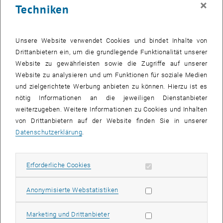
×
Techniken
26 Mai 2025
27 Mai 2025
28 Mai 2025
29 Mai 2025
30 Mai 2025
31 Mai 2025
1 Juni 2025
Zurück zu vergangene Veranstaltungen
Unsere Website verwendet Cookies und bindet Inhalte von
Drittanbietern ein, um die grundlegende Funktionalität unserer
Website zu gewährleisten sowie die Zugriffe auf unserer
Informationen
Website zu analysieren und um Funktionen für soziale Medien
Hier finden Sie eine Übersicht der bereits stattgefundenen
und zielgerichtete Werbung anbieten zu können. Hierzu ist es
Veranstaltungen des Fachbereichs "Hochschuldidaktik -
nötig Informationen an die jeweiligen Dienstanbieter
focus:lehre".
weiterzugeben. Weitere Informationen zu Cookies und Inhalten
VERANSTALTUNGEN AM 31. MAI 2025
von Drittanbietern auf der Website finden Sie in unserer
Datenschutzerklärung
.
Es gibt keine Veranstaltungen in der aktuellen Ansicht.
Erforderliche Cookies zulassen
Erforderliche Cookies
Datum auswählen
Mai
2025
Voriger Monat
Nächs
Statistik Cookies zulassen
Anonymisierte Webstatistiken
MO
DI
MI
DO
FR
SA
SO
Marketing Cookies zulassen
Marketing und Drittanbieter