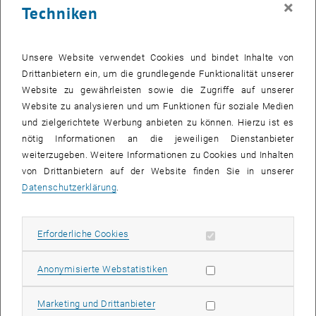
×
Techniken
28 April 2025
29 April 2025
30 April 2025
1 Mai 2025
2 Mai 2025
3 Mai 2025
4 Mai 2025
Zurück zu vergangene Veranstaltungen
Unsere Website verwendet Cookies und bindet Inhalte von
Drittanbietern ein, um die grundlegende Funktionalität unserer
Website zu gewährleisten sowie die Zugriffe auf unserer
Informationen
Website zu analysieren und um Funktionen für soziale Medien
Hier finden Sie eine Übersicht der bereits stattgefundenen
und zielgerichtete Werbung anbieten zu können. Hierzu ist es
Veranstaltungen des Fachbereichs "Hochschuldidaktik -
nötig Informationen an die jeweiligen Dienstanbieter
focus:lehre".
weiterzugeben. Weitere Informationen zu Cookies und Inhalten
VERANSTALTUNGEN AM 18. APRIL 2025
von Drittanbietern auf der Website finden Sie in unserer
Datenschutzerklärung
.
Es gibt keine Veranstaltungen in der aktuellen Ansicht.
Erforderliche Cookies zulassen
Erforderliche Cookies
Datum auswählen
April
2025
Voriger Monat
Nächs
Statistik Cookies zulassen
Anonymisierte Webstatistiken
MO
DI
MI
DO
FR
SA
SO
Marketing Cookies zulassen
Marketing und Drittanbieter