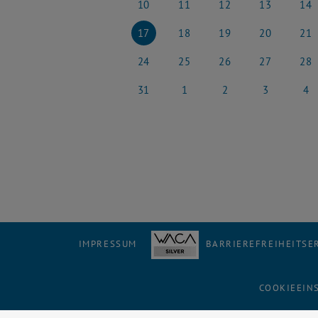
10
11
12
13
14
10 März 2025
11 März 2025
12 März 2025
13 März 2025
14 Mä
17
18
19
20
21
17 März 2025
18 März 2025
19 März 2025
20 März 2025
21 Mä
24
25
26
27
28
24 März 2025
25 März 2025
26 März 2025
27 März 2025
28 Mä
31
1
2
3
4
31 März 2025
1 April 2025
2 April 2025
3 April 2025
4 Apri
IMPRESSUM
BARRIEREFREIHEITS
COOKIEEIN