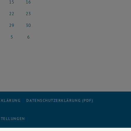
15
16
rz 2025
15 März 2025
16 März 2025
22
23
rz 2025
22 März 2025
23 März 2025
29
30
rz 2025
29 März 2025
30 März 2025
5
6
l 2025
5 April 2025
6 April 2025
ERKLÄRUNG
DATENSCHUTZERKLÄRUNG (PDF)
STELLUNGEN