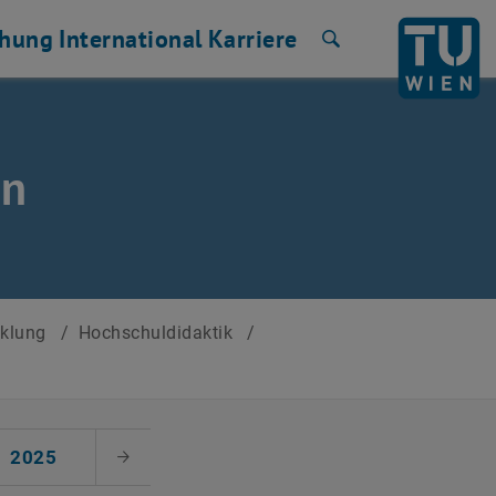
chung
International
Karriere
Suche
en
cklung
/
Hochschuldidaktik
/
2025
Nächster Monat