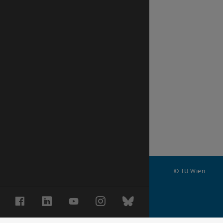
© TU Wien
#
Facebook
LinkedIn
YouTube
Instagram
Bluesky
97654