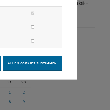
ltungen des Fachbereichs "Hochschuldidaktik -
ÄRZ 2025
ALLEN COOKIES ZUSTIMMEN
2025
Nächster Monat
SA
SO
1
2
25
ruar 2025
1 März 2025
2 März 2025
8
9
 2025
8 März 2025
9 März 2025