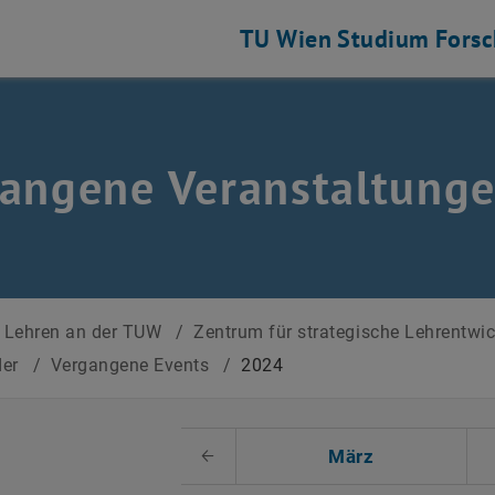
TU Wien
Studium
Fors
angene Veranstaltung
Lehren an der TUW
/
Zentrum für strategische Lehrentwi
der
/
Vergangene Events
/
2024
 auswählen
März
Voriger Monat