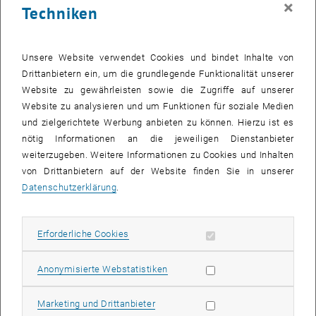
×
Techniken
24 Februar 2025
25 Februar 2025
26 Februar 2025
27 Februar 2025
28 Februar 2025
1 März 2025
2 März 2025
Zurück zu vergangene Veranstaltungen
Unsere Website verwendet Cookies und bindet Inhalte von
Drittanbietern ein, um die grundlegende Funktionalität unserer
Website zu gewährleisten sowie die Zugriffe auf unserer
Informationen
Website zu analysieren und um Funktionen für soziale Medien
Hier finden Sie eine Übersicht der bereits stattgefundenen
und zielgerichtete Werbung anbieten zu können. Hierzu ist es
Veranstaltungen des Fachbereichs "Hochschuldidaktik -
nötig Informationen an die jeweiligen Dienstanbieter
focus:lehre".
weiterzugeben. Weitere Informationen zu Cookies und Inhalten
VERANSTALTUNGEN AM 24. FEBRUAR 2025
von Drittanbietern auf der Website finden Sie in unserer
Datenschutzerklärung
.
Es gibt keine Veranstaltungen in der aktuellen Ansicht.
Erforderliche Cookies zulassen
Erforderliche Cookies
Datum auswählen
Februar
2025
Voriger Monat
Nächs
Statistik Cookies zulassen
Anonymisierte Webstatistiken
MO
DI
MI
DO
FR
SA
SO
Marketing Cookies zulassen
Marketing und Drittanbieter