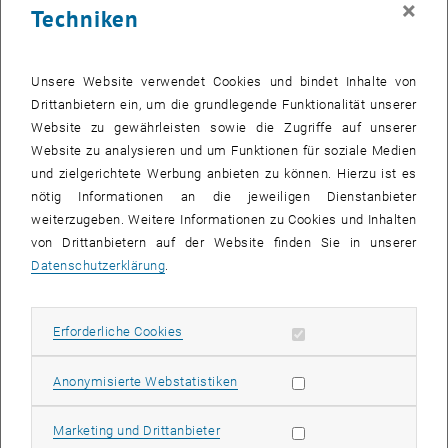
×
Techniken
25 Mai 2026
26 Mai 2026
27 Mai 2026
28 Mai 2026
29 Mai 2026
30 Mai 2026
31 Mai 2026
Zurück zu vergangene Veranstaltungen
Unsere Website verwendet Cookies und bindet Inhalte von
Drittanbietern ein, um die grundlegende Funktionalität unserer
Website zu gewährleisten sowie die Zugriffe auf unserer
Informationen
Website zu analysieren und um Funktionen für soziale Medien
Hier finden Sie eine Übersicht der bereits stattgefundenen
und zielgerichtete Werbung anbieten zu können. Hierzu ist es
Veranstaltungen des Fachbereichs "Hochschuldidaktik -
nötig Informationen an die jeweiligen Dienstanbieter
focus:lehre".
weiterzugeben. Weitere Informationen zu Cookies und Inhalten
VERANSTALTUNGEN AM 04. MAI 2026
von Drittanbietern auf der Website finden Sie in unserer
Datenschutzerklärung
.
Es gibt keine Veranstaltungen in der aktuellen Ansicht.
Erforderliche Cookies zulassen
Erforderliche Cookies
Datum auswählen
Mai
2026
Voriger Monat
Nächs
Statistik Cookies zulassen
Anonymisierte Webstatistiken
MO
DI
MI
DO
FR
SA
SO
Marketing Cookies zulassen
Marketing und Drittanbieter