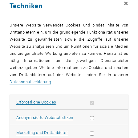
×
Techniken
25 Mai 2026
26 Mai 2026
27 Mai 2026
28 Mai 2026
29 Mai 2026
30 Mai 2026
31 Mai 2026
Zurück zu vergangene Veranstaltungen
Unsere Website verwendet Cookies und bindet Inhalte von
Drittanbietern ein, um die grundlegende Funktionalität unserer
Website zu gewährleisten sowie die Zugriffe auf unserer
Informationen
Website zu analysieren und um Funktionen für soziale Medien
Hier finden Sie eine Übersicht der bereits stattgefundenen
und zielgerichtete Werbung anbieten zu können. Hierzu ist es
Veranstaltungen des Fachbereichs "Hochschuldidaktik -
nötig Informationen an die jeweiligen Dienstanbieter
focus:lehre".
weiterzugeben. Weitere Informationen zu Cookies und Inhalten
VERANSTALTUNGEN AM 01. MAI 2026
von Drittanbietern auf der Website finden Sie in unserer
Datenschutzerklärung
.
Es gibt keine Veranstaltungen in der aktuellen Ansicht.
Erforderliche Cookies zulassen
Erforderliche Cookies
Datum auswählen
Mai
2026
Voriger Monat
Nächs
Statistik Cookies zulassen
Anonymisierte Webstatistiken
MO
DI
MI
DO
FR
SA
SO
Marketing Cookies zulassen
Marketing und Drittanbieter