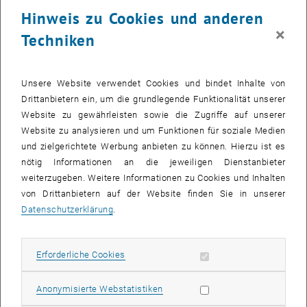
24 Juli 2023
25 Juli 2023
26 Juli 2023
27 Juli 2023
28 Juli 2023
29 Juli 2023
30 Juli 2023
Hinweis zu Cookies und anderen
31
1
2
3
4
5
6
×
Techniken
31 Juli 2023
1 August 2023
2 August 2023
3 August 2023
4 August 2023
5 August 2023
6 August 2023
Zurück zu vergangene Veranstaltungen
Unsere Website verwendet Cookies und bindet Inhalte von
Drittanbietern ein, um die grundlegende Funktionalität unserer
Website zu gewährleisten sowie die Zugriffe auf unserer
Informationen
Website zu analysieren und um Funktionen für soziale Medien
Hier finden Sie eine Übersicht der bereits stattgefundenen
und zielgerichtete Werbung anbieten zu können. Hierzu ist es
Veranstaltungen des Fachbereichs "Hochschuldidaktik -
nötig Informationen an die jeweiligen Dienstanbieter
focus:lehre".
weiterzugeben. Weitere Informationen zu Cookies und Inhalten
VERANSTALTUNGEN AM 12. JULI 2023
von Drittanbietern auf der Website finden Sie in unserer
Datenschutzerklärung
.
Es gibt keine Veranstaltungen in der aktuellen Ansicht.
Erforderliche Cookies zulassen
Erforderliche Cookies
Datum auswählen
Juli
2023
Nächs
Statistik Cookies zulassen
Anonymisierte Webstatistiken