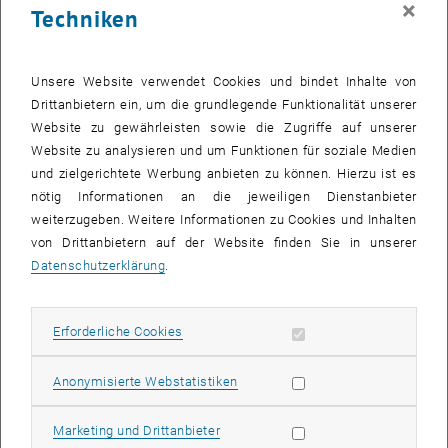
×
Techniken
24 November 2025
25 November 2025
26 November 2025
27 November 2025
28 November 2025
29 November 2025
30 November 2025
Zurück zu vergangene Veranstaltungen
Unsere Website verwendet Cookies und bindet Inhalte von
Drittanbietern ein, um die grundlegende Funktionalität unserer
Website zu gewährleisten sowie die Zugriffe auf unserer
Informationen
Website zu analysieren und um Funktionen für soziale Medien
Hier finden Sie eine Übersicht der bereits stattgefundenen
und zielgerichtete Werbung anbieten zu können. Hierzu ist es
Veranstaltungen des Fachbereichs "Hochschuldidaktik -
nötig Informationen an die jeweiligen Dienstanbieter
focus:lehre".
weiterzugeben. Weitere Informationen zu Cookies und Inhalten
VERANSTALTUNGEN AM 13. NOVEMBER 2025
von Drittanbietern auf der Website finden Sie in unserer
Datenschutzerklärung
.
Es gibt keine Veranstaltungen in der aktuellen Ansicht.
Erforderliche Cookies zulassen
Erforderliche Cookies
Datum auswählen
November
2025
Voriger Monat
Nächs
Statistik Cookies zulassen
Anonymisierte Webstatistiken
MO
DI
MI
DO
FR
SA
SO
Marketing Cookies zulassen
Marketing und Drittanbieter