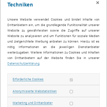
×
Techniken
29 Dezember 2025
30 Dezember 2025
31 Dezember 2025
1 Januar 2026
2 Januar 2026
3 Januar 2026
4 Januar 2026
Zurück zu vergangene Veranstaltungen
Unsere Website verwendet Cookies und bindet Inhalte von
Drittanbietern ein, um die grundlegende Funktionalität unserer
Website zu gewährleisten sowie die Zugriffe auf unserer
Informationen
Website zu analysieren und um Funktionen für soziale Medien
Hier finden Sie eine Übersicht der bereits stattgefundenen
und zielgerichtete Werbung anbieten zu können. Hierzu ist es
Veranstaltungen des Fachbereichs "Hochschuldidaktik -
nötig Informationen an die jeweiligen Dienstanbieter
focus:lehre".
weiterzugeben. Weitere Informationen zu Cookies und Inhalten
VERANSTALTUNGEN AM 16. DEZEMBER 2025
von Drittanbietern auf der Website finden Sie in unserer
Datenschutzerklärung
.
Es gibt keine Veranstaltungen in der aktuellen Ansicht.
Erforderliche Cookies zulassen
Erforderliche Cookies
Datum auswählen
Dezember
2025
Voriger Monat
Nächs
Statistik Cookies zulassen
Anonymisierte Webstatistiken
MO
DI
MI
DO
FR
SA
SO
Marketing Cookies zulassen
Marketing und Drittanbieter