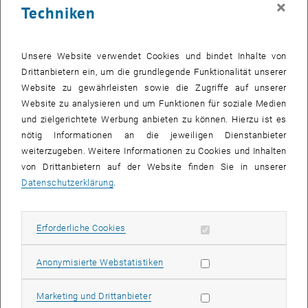
×
Techniken
29 Dezember 2025
30 Dezember 2025
31 Dezember 2025
1 Januar 2026
2 Januar 2026
3 Januar 2026
4 Januar 2026
Zurück zu vergangene Veranstaltungen
Unsere Website verwendet Cookies und bindet Inhalte von
Drittanbietern ein, um die grundlegende Funktionalität unserer
Website zu gewährleisten sowie die Zugriffe auf unserer
Informationen
Website zu analysieren und um Funktionen für soziale Medien
Hier finden Sie eine Übersicht der bereits stattgefundenen
und zielgerichtete Werbung anbieten zu können. Hierzu ist es
Veranstaltungen des Fachbereichs "Hochschuldidaktik -
nötig Informationen an die jeweiligen Dienstanbieter
focus:lehre".
weiterzugeben. Weitere Informationen zu Cookies und Inhalten
VERANSTALTUNGEN AM 15. DEZEMBER 2025
von Drittanbietern auf der Website finden Sie in unserer
Datenschutzerklärung
.
Es gibt keine Veranstaltungen in der aktuellen Ansicht.
Erforderliche Cookies zulassen
Erforderliche Cookies
Datum auswählen
Dezember
2025
Voriger Monat
Nächs
Statistik Cookies zulassen
Anonymisierte Webstatistiken
MO
DI
MI
DO
FR
SA
SO
Marketing Cookies zulassen
Marketing und Drittanbieter