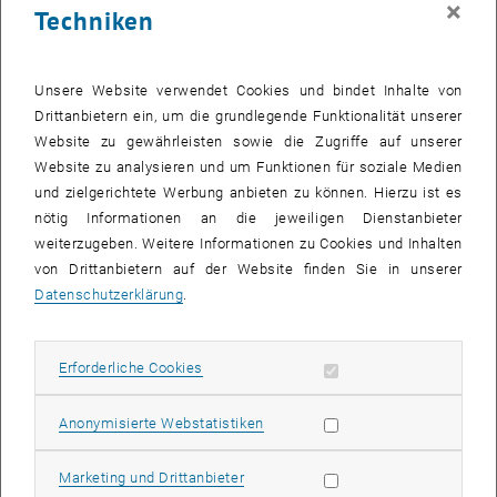
×
Techniken
27 April 2026
28 April 2026
29 April 2026
30 April 2026
1 Mai 2026
2 Mai 2026
3 Mai 2026
Zurück zu vergangene Veranstaltungen
Unsere Website verwendet Cookies und bindet Inhalte von
Drittanbietern ein, um die grundlegende Funktionalität unserer
Website zu gewährleisten sowie die Zugriffe auf unserer
Informationen
Website zu analysieren und um Funktionen für soziale Medien
Hier finden Sie eine Übersicht der bereits stattgefundenen
und zielgerichtete Werbung anbieten zu können. Hierzu ist es
Veranstaltungen des Fachbereichs "Hochschuldidaktik -
nötig Informationen an die jeweiligen Dienstanbieter
focus:lehre".
weiterzugeben. Weitere Informationen zu Cookies und Inhalten
VERANSTALTUNGEN AM 21. APRIL 2026
von Drittanbietern auf der Website finden Sie in unserer
Datenschutzerklärung
.
Es gibt keine Veranstaltungen in der aktuellen Ansicht.
Erforderliche Cookies zulassen
Erforderliche Cookies
Datum auswählen
April
2026
Voriger Monat
Nächs
Statistik Cookies zulassen
Anonymisierte Webstatistiken
MO
DI
MI
DO
FR
SA
SO
Marketing Cookies zulassen
Marketing und Drittanbieter