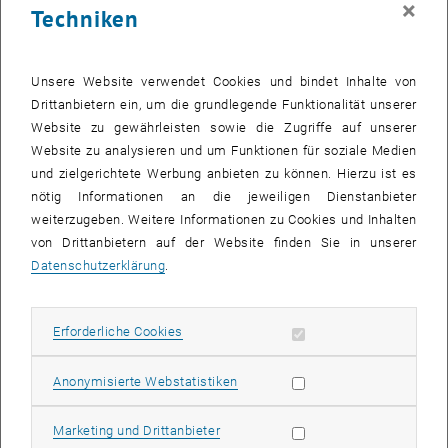
×
Techniken
29 September 2025
30 September 2025
1 Oktober 2025
2 Oktober 2025
3 Oktober 2025
4 Oktober 2025
5 Oktober 2025
Zurück zu vergangene Veranstaltungen
Unsere Website verwendet Cookies und bindet Inhalte von
Drittanbietern ein, um die grundlegende Funktionalität unserer
Website zu gewährleisten sowie die Zugriffe auf unserer
Informationen
Website zu analysieren und um Funktionen für soziale Medien
Hier finden Sie eine Übersicht der bereits stattgefundenen
und zielgerichtete Werbung anbieten zu können. Hierzu ist es
Veranstaltungen des Fachbereichs "Hochschuldidaktik -
nötig Informationen an die jeweiligen Dienstanbieter
focus:lehre".
weiterzugeben. Weitere Informationen zu Cookies und Inhalten
VERANSTALTUNGEN AM 13. SEPTEMBER 2025
von Drittanbietern auf der Website finden Sie in unserer
Datenschutzerklärung
.
Es gibt keine Veranstaltungen in der aktuellen Ansicht.
Erforderliche Cookies zulassen
Erforderliche Cookies
Datum auswählen
September
2025
Voriger Monat
Nächs
Statistik Cookies zulassen
Anonymisierte Webstatistiken
MO
DI
MI
DO
FR
SA
SO
Marketing Cookies zulassen
Marketing und Drittanbieter