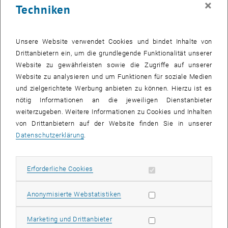
×
Techniken
25 November 2024
26 November 2024
27 November 2024
28 November 2024
29 November 2024
30 November 2024
1 Dezember 2024
Zurück zu vergangene Veranstaltungen
Unsere Website verwendet Cookies und bindet Inhalte von
Drittanbietern ein, um die grundlegende Funktionalität unserer
Website zu gewährleisten sowie die Zugriffe auf unserer
Informationen
Website zu analysieren und um Funktionen für soziale Medien
Hier finden Sie eine Übersicht der bereits stattgefundenen
und zielgerichtete Werbung anbieten zu können. Hierzu ist es
Veranstaltungen des Fachbereichs "Hochschuldidaktik -
nötig Informationen an die jeweiligen Dienstanbieter
focus:lehre".
weiterzugeben. Weitere Informationen zu Cookies und Inhalten
VERANSTALTUNGEN AM 17. NOVEMBER 2024
von Drittanbietern auf der Website finden Sie in unserer
Datenschutzerklärung
.
Es gibt keine Veranstaltungen in der aktuellen Ansicht.
Erforderliche Cookies zulassen
Erforderliche Cookies
Datum auswählen
November
2024
Voriger Monat
Nächs
Statistik Cookies zulassen
Anonymisierte Webstatistiken
MO
DI
MI
DO
FR
SA
SO
Marketing Cookies zulassen
Marketing und Drittanbieter