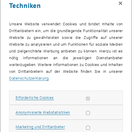
×
Techniken
26 Juni 2023
27 Juni 2023
28 Juni 2023
29 Juni 2023
30 Juni 2023
1 Juli 2023
2 Juli 2023
Zurück zu vergangene Veranstaltungen
Unsere Website verwendet Cookies und bindet Inhalte von
Drittanbietern ein, um die grundlegende Funktionalität unserer
Website zu gewährleisten sowie die Zugriffe auf unserer
Informationen
Website zu analysieren und um Funktionen für soziale Medien
Hier finden Sie eine Übersicht der bereits stattgefundenen
und zielgerichtete Werbung anbieten zu können. Hierzu ist es
Veranstaltungen des Fachbereichs "Hochschuldidaktik -
nötig Informationen an die jeweiligen Dienstanbieter
focus:lehre".
weiterzugeben. Weitere Informationen zu Cookies und Inhalten
VERANSTALTUNGEN AM 11. JUNI 2023
von Drittanbietern auf der Website finden Sie in unserer
Datenschutzerklärung
.
Es gibt keine Veranstaltungen in der aktuellen Ansicht.
Erforderliche Cookies zulassen
Erforderliche Cookies
Datum auswählen
Juni
2023
Nächs
Statistik Cookies zulassen
Anonymisierte Webstatistiken
MO
DI
MI
DO
FR
SA
SO
Marketing Cookies zulassen
Marketing und Drittanbieter