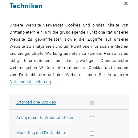
×
Techniken
26 Juni 2023
27 Juni 2023
28 Juni 2023
29 Juni 2023
30 Juni 2023
1 Juli 2023
2 Juli 2023
Zurück zu vergangene Veranstaltungen
Unsere Website verwendet Cookies und bindet Inhalte von
Drittanbietern ein, um die grundlegende Funktionalität unserer
Website zu gewährleisten sowie die Zugriffe auf unserer
Informationen
Website zu analysieren und um Funktionen für soziale Medien
Hier finden Sie eine Übersicht der bereits stattgefundenen
und zielgerichtete Werbung anbieten zu können. Hierzu ist es
Veranstaltungen des Fachbereichs "Hochschuldidaktik -
nötig Informationen an die jeweiligen Dienstanbieter
focus:lehre".
weiterzugeben. Weitere Informationen zu Cookies und Inhalten
VERANSTALTUNGEN AM 06. JUNI 2023
von Drittanbietern auf der Website finden Sie in unserer
Datenschutzerklärung
.
Es gibt keine Veranstaltungen in der aktuellen Ansicht.
Erforderliche Cookies zulassen
Erforderliche Cookies
Datum auswählen
Juni
2023
Nächs
Statistik Cookies zulassen
Anonymisierte Webstatistiken
MO
DI
MI
DO
FR
SA
SO
Marketing Cookies zulassen
Marketing und Drittanbieter