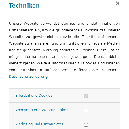
×
Techniken
27 Januar 2025
28 Januar 2025
29 Januar 2025
30 Januar 2025
31 Januar 2025
1 Februar 2025
2 Februar 2025
Zurück zu vergangene Veranstaltungen
Unsere Website verwendet Cookies und bindet Inhalte von
Drittanbietern ein, um die grundlegende Funktionalität unserer
Website zu gewährleisten sowie die Zugriffe auf unserer
Informationen
Website zu analysieren und um Funktionen für soziale Medien
Hier finden Sie eine Übersicht der bereits stattgefundenen
und zielgerichtete Werbung anbieten zu können. Hierzu ist es
Veranstaltungen des Fachbereichs "Hochschuldidaktik -
nötig Informationen an die jeweiligen Dienstanbieter
focus:lehre".
weiterzugeben. Weitere Informationen zu Cookies und Inhalten
VERANSTALTUNGEN AM 30. JANUAR 2025
von Drittanbietern auf der Website finden Sie in unserer
Datenschutzerklärung
.
Es gibt keine Veranstaltungen in der aktuellen Ansicht.
Erforderliche Cookies zulassen
Erforderliche Cookies
Datum auswählen
Januar
2025
Voriger Monat
Nächs
Statistik Cookies zulassen
Anonymisierte Webstatistiken
MO
DI
MI
DO
FR
SA
SO
Marketing Cookies zulassen
Marketing und Drittanbieter