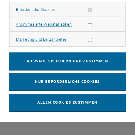
Erforderliche Cookies zulassen
Erforderliche Cookies
Statistik Cookies zulassen
Anonymisierte Webstatistiken
IMPRESSUM
Marketing Cookies zulassen
Marketing und Drittanbieter
BARRIEREFREIHEITSERKLÄRUNG
AUSWAHL SPEICHERN UND ZUSTIMMEN
DATENSCHUTZERKLÄRUNG (PDF)
NUR ERFORDERLICHE COOKIES
COOKIEEINSTELLUNGEN
ALLEN COOKIES ZUSTIMMEN
© TU Wien
# 46671