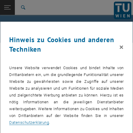
Studium
Seitennavigation öffnen
TU Login
Forschung
Suche
International
Student exchange at the Department
Quicklinks
Quicklinks-Menü umschalten
Karriere
of Physics
Hinweis zu Cookies und anderen
Zur 1. Menü Ebene
E130-Fakultät für Physik
×
Techniken
PHY
Zurück zur letzten Ebene:
Incoming
Zurück: Subseiten von Incoming auflisten
People & Contacts
Unsere Website verwendet Cookies und bindet Inhalte von
People and contacts:
Drittanbietern ein, um die grundlegende Funktionalität unserer
Erasmus coordinator: Dipl.-Chem. Anna
Website zu gewährleisten sowie die Zugriffe auf unserer
Pimenov,
anna.pimenov
@
tuwien.ac.at
Website zu analysieren und um Funktionen für soziale Medien
und zielgerichtete Werbung anbieten zu können. Hierzu ist es
Dean of Academic Affairs: PD Dr.
nötig Informationen an die jeweiligen Dienstanbieter
Herbert Balasin,
herbert.balasin
@
tuwien.ac.at
weiterzugeben. Weitere Informationen zu Cookies und Inhalten
Vice Dean of Academic Affairs: Associate Prof. Andrej
von Drittanbietern auf der Website finden Sie in unserer
Pustogow,
andrej.pustogow@tuwien.ac.at
Datenschutzerklärung
.
, öffn
General questions about International Study:
International Office