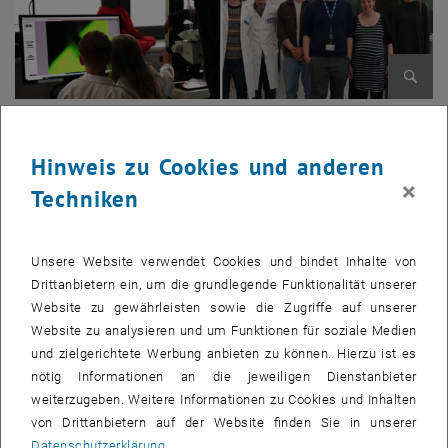
Bild v
© Bernhard Fickl, Bernhard Bayer-Skoff
Hinweis zu Cookies und anderen
×
Techniken
Naturwissenschaft und Technologie sind allgegenwärtig in unserem
Leben. Die Auseinandersetzung damit fördert unsere Neugier,
Entdeckungsfreude und die Lust am lebenslangen Lernen. Bereits
Unsere Website verwendet Cookies und bindet Inhalte von
Kindergartenkinder können spielerisch naturwissenschaftliche
Drittanbietern ein, um die grundlegende Funktionalität unserer
Konzepte erarbeiten, lernen, Fragen und Hypothesen aufzustellen,
Website zu gewährleisten sowie die Zugriffe auf unserer
Experimente durchführen und Schlussfolgerungen ziehen und somit
Website zu analysieren und um Funktionen für soziale Medien
als Forscher_innen die Welt entdecken.
und zielgerichtete Werbung anbieten zu können. Hierzu ist es
Welten eröffnen: „Atome und Licht“
nötig Informationen an die jeweiligen Dienstanbieter
weiterzugeben. Weitere Informationen zu Cookies und Inhalten
Basierend auf diesen Überlegungen entwickelte ein interfakultäres
von Drittanbietern auf der Website finden Sie in unserer
Team den für Kindergartenkinder maßgeschneiderten Workshop
Datenschutzerklärung
.
„Atome und Licht“. Unter der Leitung von Sarah Bayer-Skoff vom