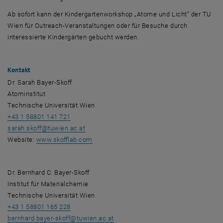
Ab sofort kann der Kindergartenworkshop „Atome und Licht“ der TU
Wien für Outreach-Veranstaltungen oder für Besuche durch
interessierte Kindergärten gebucht werden.
Kontakt
Dr. Sarah Bayer-Skoff
Atominstitut
Technische Universität Wien
+43 1 58801 141 721
sarah.skoff
@
tuwien.ac.at
, öffnet eine externe URL in einem neuen F
Website:
www.skofflab.com
Dr. Bernhard C. Bayer-Skoff
Institut für Materialchemie
Technische Universität Wien
+43 1 58801 165 228
bernhard.bayer-skoff
@
tuwien.ac.at