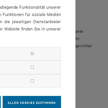
ndlegende Funktionalität unserer
Verständnis für diversitätsrelevante
m Funktionen für soziale Medien
mender Digitalisierung und sich damit
 die jeweiligen Dienstanbieter
er Website finden Sie in unserer
tiven Gestaltungsrichtlinien, die relevante
bsmittelbereitstellung in der industriellen
eitstätigkeit so lange wie möglich, zielgerichtet
mm Digitalisierungsfonds Arbeit 4.0 der
ALLEN COOKIES ZUSTIMMEN