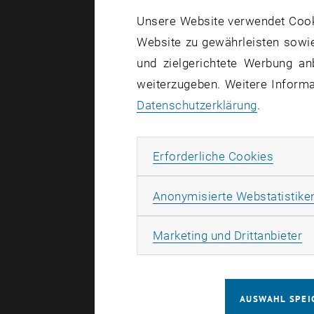
Unsere Website verwendet Cookie
Das strateg
Website zu gewährleisten sowie
Arbeitssys
und zielgerichtete Werbung an
verändernd
weiterzugeben. Weitere Informat
Das Ergebn
Datenschutzerklärung
.
Aspekte für
Baustellenm
und mit ein
Erforde
Erforderliche Cookies
Anonymisierte Webstatistike
Laufzeit:
0
Förderstel
Ma
Marketing und Drittanbieter
Arbeiterk
Partner:
AUSWAHL SPEI
Fraunhof