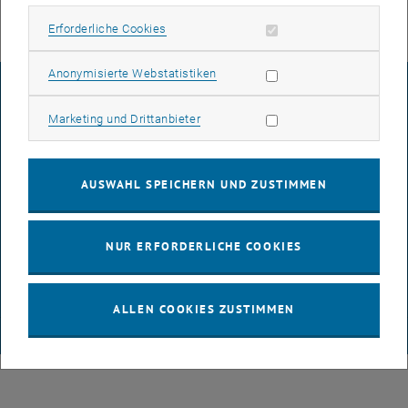
Erforderliche Cookies zulassen
Erforderliche Cookies
Statistik Cookies zulassen
Anonymisierte Webstatistiken
IMPRESSUM
Marketing Cookies zulassen
Marketing und Drittanbieter
BARRIEREFREIHEITSERKLÄRUNG
AUSWAHL SPEICHERN UND ZUSTIMMEN
DATENSCHUTZERKLÄRUNG (PDF)
NUR ERFORDERLICHE COOKIES
COOKIEEINSTELLUNGEN
ALLEN COOKIES ZUSTIMMEN
© TU Wien
# 65814