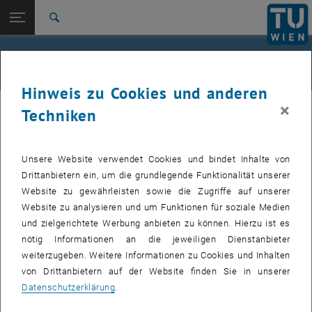
Studium
Seitennavigation öffnen
EN
TU Login
Forschung
Suche
Jour fixe
International
Quicklinks
Events
Quicklinks-Menü umschalten
Karriere
Hinweis zu Cookies und anderen
Zur 1. Menü Ebene
femTUme
×
femTUme
Techniken
Zurück zur letzten Ebene:
femTUme
Zurück: Subseiten von femTUme auflisten
Events
Unsere Website verwendet Cookies und bindet Inhalte von
VERANSTALTUNGEN VOM 17. JULI 2026
Jour fixe
Drittanbietern ein, um die grundlegende Funktionalität unserer
Website zu gewährleisten sowie die Zugriffe auf unserer
04
–
04 August 2026 bis
Website zu analysieren und um Funktionen für soziale Medien
und zielgerichtete Werbung anbieten zu können. Hierzu ist es
AUG. 26
nötig Informationen an die jeweiligen Dienstanbieter
weiterzugeben. Weitere Informationen zu Cookies und Inhalten
Stammtisch 04.08.
von Drittanbietern auf der Website finden Sie in unserer
Datenschutzerklärung
.
tba, 1060 Wien
ANDERE
Veranstaltungstyp:
Veranstaltungsort: