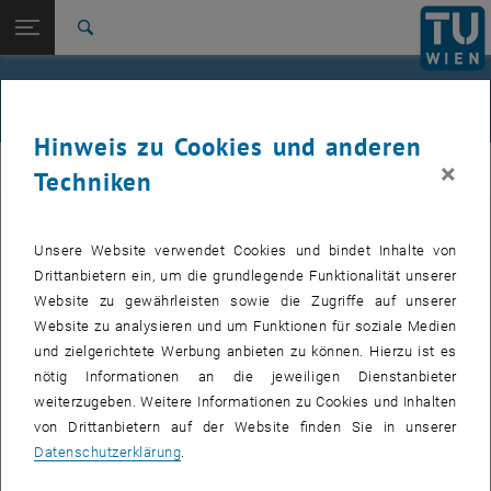
Studium
Seitennavigation öffnen
EN
TU Login
Forschung
Suche
Jour fixe
International
Quicklinks
Events
Quicklinks-Menü umschalten
Karriere
Hinweis zu Cookies und anderen
Zur 1. Menü Ebene
femTUme
×
femTUme
Techniken
Zurück zur letzten Ebene:
femTUme
Zurück: Subseiten von femTUme auflisten
Events
Unsere Website verwendet Cookies und bindet Inhalte von
VERANSTALTUNGEN VOM 20. JULI 2026
Jour fixe
Drittanbietern ein, um die grundlegende Funktionalität unserer
Website zu gewährleisten sowie die Zugriffe auf unserer
04
–
04 August 2026 bis
Website zu analysieren und um Funktionen für soziale Medien
und zielgerichtete Werbung anbieten zu können. Hierzu ist es
AUG. 26
nötig Informationen an die jeweiligen Dienstanbieter
weiterzugeben. Weitere Informationen zu Cookies und Inhalten
Stammtisch 04.08.
von Drittanbietern auf der Website finden Sie in unserer
Datenschutzerklärung
.
tba, 1060 Wien
ANDERE
Veranstaltungstyp:
Veranstaltungsort: