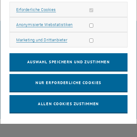
Erforderliche Cookies zulassen
Erforderliche Cookies
Statistik Cookies zulassen
Anonymisierte Webstatistiken
IMPRESSUM
Marketing Cookies zulassen
Marketing und Drittanbieter
BARRIEREFREIHEITSERKLÄRUNG
AUSWAHL SPEICHERN UND ZUSTIMMEN
DATENSCHUTZERKLÄRUNG (PDF)
NUR ERFORDERLICHE COOKIES
COOKIEEINSTELLUNGEN
ALLEN COOKIES ZUSTIMMEN
© TU Wien
# 65814