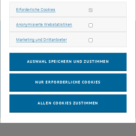
Erforderliche Cookies zulassen
Erforderliche Cookies
Statistik Cookies zulassen
Anonymisierte Webstatistiken
IMPRESSUM
Marketing Cookies zulassen
Marketing und Drittanbieter
BARRIEREFREIHEITSERKLÄRUNG
AUSWAHL SPEICHERN UND ZUSTIMMEN
DATENSCHUTZERKLÄRUNG (PDF)
NUR ERFORDERLICHE COOKIES
COOKIEEINSTELLUNGEN
ALLEN COOKIES ZUSTIMMEN
© TU Wien
# 65814