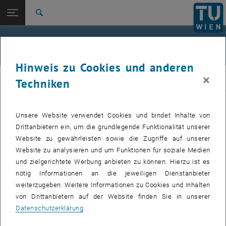
Studium
Seitennavigation öffnen
EN
TU Login
Forschung
Suche
Jour fixe
International
Quicklinks
Events
Quicklinks-Menü umschalten
Karriere
Hinweis zu Cookies und anderen
Zur 1. Menü Ebene
femTUme
×
femTUme
Techniken
Zurück zur letzten Ebene:
femTUme
Zurück: Subseiten von femTUme auflisten
Events
Unsere Website verwendet Cookies und bindet Inhalte von
VERANSTALTUNGEN VOM 17. JULI 2026
Jour fixe
Drittanbietern ein, um die grundlegende Funktionalität unserer
Website zu gewährleisten sowie die Zugriffe auf unserer
04
–
04 August 2026 bis
Website zu analysieren und um Funktionen für soziale Medien
und zielgerichtete Werbung anbieten zu können. Hierzu ist es
AUG. 26
nötig Informationen an die jeweiligen Dienstanbieter
weiterzugeben. Weitere Informationen zu Cookies und Inhalten
Stammtisch 04.08.
von Drittanbietern auf der Website finden Sie in unserer
Datenschutzerklärung
.
tba, 1060 Wien
ANDERE
Veranstaltungstyp:
Veranstaltungsort: