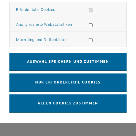
Erforderliche Cookies zulassen
Erforderliche Cookies
Statistik Cookies zulassen
Anonymisierte Webstatistiken
IMPRESSUM
Marketing Cookies zulassen
Marketing und Drittanbieter
BARRIEREFREIHEITSERKLÄRUNG
AUSWAHL SPEICHERN UND ZUSTIMMEN
DATENSCHUTZERKLÄRUNG (PDF)
NUR ERFORDERLICHE COOKIES
COOKIEEINSTELLUNGEN
ALLEN COOKIES ZUSTIMMEN
© TU Wien
# 65814