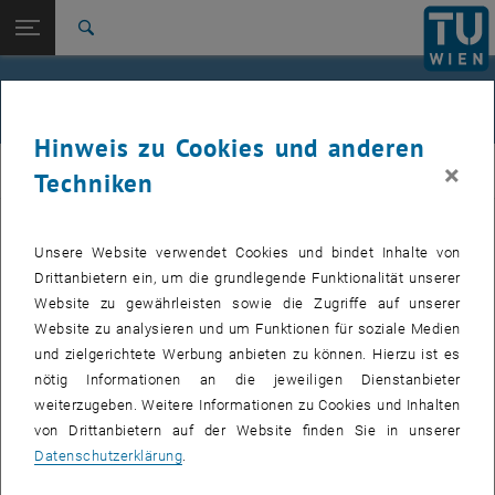
Studium
Seitennavigation öffnen
EN
TU Login
Forschung
Suche
Jour fixe
International
Quicklinks
Events
Quicklinks-Menü umschalten
Karriere
Hinweis zu Cookies und anderen
Zur 1. Menü Ebene
femTUme
×
femTUme
Techniken
Zurück zur letzten Ebene:
femTUme
Zurück: Subseiten von femTUme auflisten
Events
Unsere Website verwendet Cookies und bindet Inhalte von
VERANSTALTUNGEN VOM 17. JULI 2026
Jour fixe
Drittanbietern ein, um die grundlegende Funktionalität unserer
Website zu gewährleisten sowie die Zugriffe auf unserer
04
–
04 August 2026 bis
Website zu analysieren und um Funktionen für soziale Medien
und zielgerichtete Werbung anbieten zu können. Hierzu ist es
AUG. 26
nötig Informationen an die jeweiligen Dienstanbieter
weiterzugeben. Weitere Informationen zu Cookies und Inhalten
Stammtisch 04.08.
von Drittanbietern auf der Website finden Sie in unserer
Datenschutzerklärung
.
tba, 1060 Wien
ANDERE
Veranstaltungstyp:
Veranstaltungsort: